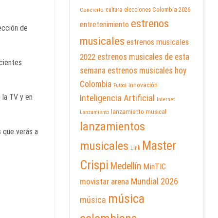
elecciones Colombia 2026
cultura
Concierto
estrenos
entretenimiento
ección de
musicales
estrenos musicales
2022
estrenos musicales de esta
cientes
semana
estrenos musicales hoy
Colombia
Innovación
Futbol
 la TV y en
Inteligencia Artificial
Internet
lanzamiento musical
Lanzamiento
lanzamientos
s que verás a
Master
musicales
Link
Crispi
Medellín
MinTIC
Mundial 2026
movistar arena
música
música