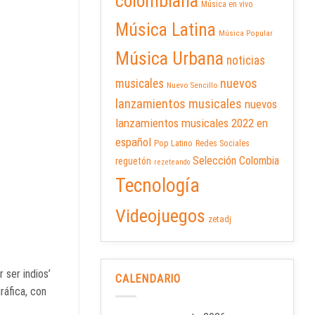
colombiana
Música en vivo
Música Latina
Música Popular
Música Urbana
noticias
nuevos
musicales
Nuevo Sencillo
lanzamientos musicales
nuevos
lanzamientos musicales 2022 en
español
Pop Latino
Redes Sociales
Selección Colombia
reguetón
rezeteando
Tecnología
Videojuegos
zetadj
 ser indios’
CALENDARIO
ráfica, con