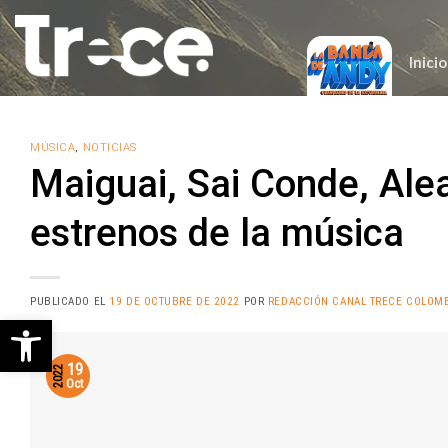
Saltar
al
contenido
Inicio
MÚSICA
,
NOTICIAS
Maiguai, Sai Conde, Ale
estrenos de la música
PUBLICADO EL
19 DE OCTUBRE DE 2022
POR
REDACCIÓN CANAL TRECE COLOM
Abrir barra de herramientas
19
2022
Oct