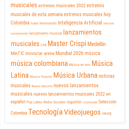
musicales
estrenos musicales 2022
estrenos
musicales de esta semana
estrenos musicales hoy
Inteligencia Artificial
Colombia
Innovación
Futbol
Internet
lanzamientos
lanzamiento musical
Lanzamiento
Master Crispi
musicales
Medellín
Link
Mundial 2026
música
movistar arena
MinTIC
música colombiana
Música
Música en vivo
Latina
Música Urbana
noticias
Música Popular
nuevos lanzamientos
musicales
Nuevo Sencillo
musicales
nuevos lanzamientos musicales 2022 en
español
Selección
reguetón
Pop Latino
Redes Sociales
rezeteando
Tecnología
Videojuegos
Colombia
zetadj