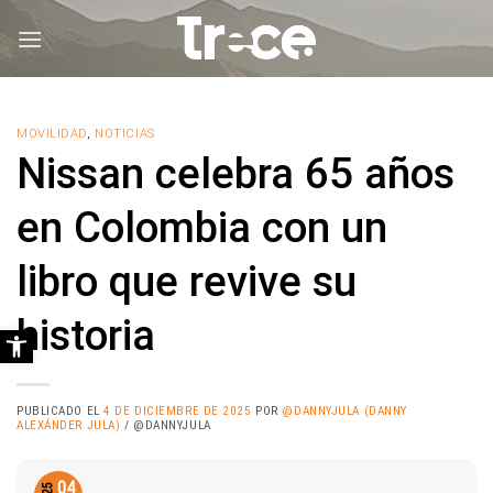
Saltar
al
contenido
MOVILIDAD
,
NOTICIAS
Nissan celebra 65 años
en Colombia con un
libro que revive su
historia
Abrir barra de herramientas
PUBLICADO EL
4 DE DICIEMBRE DE 2025
POR
@DANNYJULA (DANNY
ALEXÁNDER JULA)
/ @DANNYJULA
04