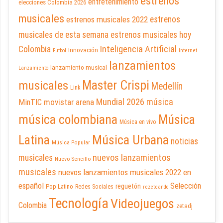
estrenos
entretenimiento
elecciones Colombia 2026
musicales
estrenos musicales 2022
estrenos
musicales de esta semana
estrenos musicales hoy
Inteligencia Artificial
Colombia
Innovación
Futbol
Internet
lanzamientos
lanzamiento musical
Lanzamiento
Master Crispi
musicales
Medellín
Link
Mundial 2026
música
movistar arena
MinTIC
música colombiana
Música
Música en vivo
Latina
Música Urbana
noticias
Música Popular
nuevos lanzamientos
musicales
Nuevo Sencillo
musicales
nuevos lanzamientos musicales 2022 en
español
Selección
reguetón
Pop Latino
Redes Sociales
rezeteando
Tecnología
Videojuegos
Colombia
zetadj