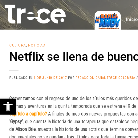
Saltar
al
contenido
Inicio
CULTURA
,
NOTICIAS
Netflix se llena de buen
PUBLICADO EL
1 DE JUNIO DE 2017
POR
REDACCIÓN CANAL TRECE COLOMBIA
/
Comenzamos con el regreso de uno de los títulos más queridos del
Abrir barra de herramientas
dramas y aventuras en la quinta temporada que se estrena el 9 de j
capítulo a capítulo?
A finales de mes dos nuevas propuestas con ac
‘Gypsy’
, que cuenta la historia de una terapeuta que establece neg
de
Alison Brie
, muestra la historia de una actriz que termina conver
documentales no se quedan atrás. Títulos para toda la famiia com