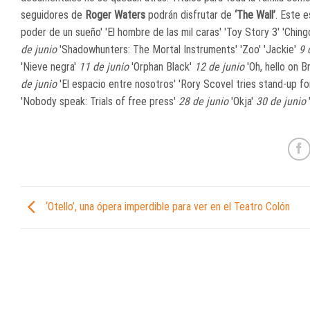
seguidores de
Roger Waters
podrán disfrutar de
‘The Wall’
. Este 
poder de un sueño' 'El hombre de las mil caras' 'Toy Story 3' 'Ching
de junio
'Shadowhunters: The Mortal Instruments' 'Zoo' 'Jackie'
9 
'Nieve negra'
11 de junio
'Orphan Black'
12 de junio
'Oh, hello on 
de junio
'El espacio entre nosotros' 'Rory Scovel tries stand-up for
'Nobody speak: Trials of free press'
28 de junio
'Okja'
30 de junio
‘Otello’, una ópera imperdible para ver en el Teatro Colón