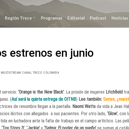
Región Trece
Programas
Editorial
Podcast
Noticias
os estrenos en junio
 MULTISTREAM CANAL TRECE COLOMBIA
 servicio:
‘Orange is the New Black’
. La prisión de mujeres
Litchfield
tra
unio. (
Así será la quinta entrega de OITNB
)
Lee también:
Series, ¿mara
trices de renombre llegan a la pantalla.
Naomi Watts
da vida a Jean Ha
ocios ilícitos con allegados a sus pacientes. Por otro lado,
‘Glow’
, con 
tida en luchadora ante la falta de trabajo en el campo artístico. Las pel
o
‘Toy Story 3’
,
‘Jackie’
y
‘Selma: El poder de un sueño’
se suman al catál