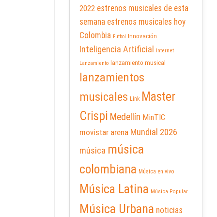
2022
estrenos musicales de esta
semana
estrenos musicales hoy
Colombia
Innovación
Futbol
Inteligencia Artificial
Internet
lanzamiento musical
Lanzamiento
lanzamientos
Master
musicales
Link
Crispi
Medellín
MinTIC
Mundial 2026
movistar arena
música
música
colombiana
Música en vivo
Música Latina
Música Popular
Música Urbana
noticias