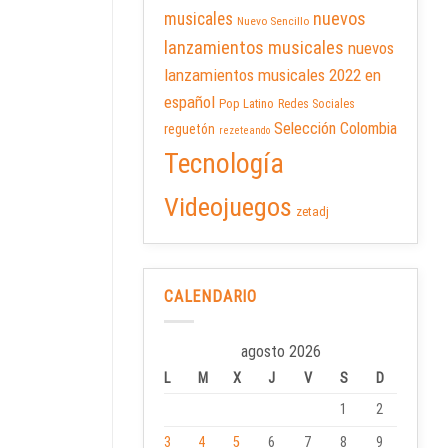
nuevos
musicales
Nuevo Sencillo
lanzamientos musicales
nuevos
lanzamientos musicales 2022 en
español
Pop Latino
Redes Sociales
Selección Colombia
reguetón
rezeteando
Tecnología
Videojuegos
zetadj
CALENDARIO
agosto 2026
L
M
X
J
V
S
D
1
2
3
4
5
6
7
8
9