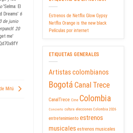
io
'Selma: El
cid Dreams'
6
Estrenos de Netflix Glow Gypsy
0 de junio
Netflix Orange is the new black
erpunch'
20
Películas por internet
 get me'
AQd7Ox8fY
ETIQUETAS GENERALES
Artistas colombianos
Bogotá
Canal Trece
o de Mitú
Colombia
CanalTrece
Cine
elecciones Colombia 2026
cultura
Concierto
estrenos
entretenimiento
musicales
estrenos musicales