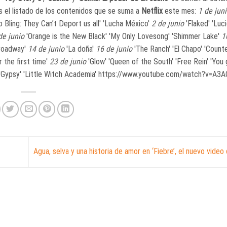
es el listado de los contenidos que se suma a
Netflix
este mes:
1 de jun
o Bling: They Can’t Deport us all' 'Lucha México'
2 de junio
'Flaked' 'Lu
de junio
'Orange is the New Black' 'My Only Lovesong' 'Shimmer Lake'
1
Broadway'
14 de junio
'La doña'
16 de junio
'The Ranch' 'El Chapo' 'Count
 the first time'
23 de junio
'Glow' 'Queen of the South' 'Free Rein' 'You
'Gypsy' 'Little Witch Academia' https://www.youtube.com/watch?v=A3
Agua, selva y una historia de amor en ‘Fiebre’, el nuevo vide