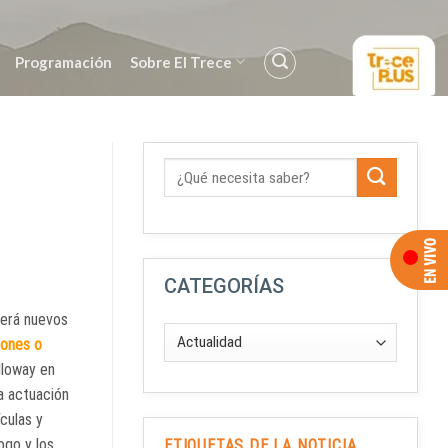
Programación
Sobre El Trece
CATEGORÍAS
erá nuevos
tones o
lloway en
la actuación
ículas y
ogo y los
ETIQUETAS DE LA NOTICIA