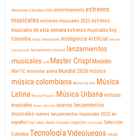
estrenos
entretenimiento
elecciones Colombia 2026
musicales
estrenos musicales 2022
estrenos
musicales de esta semana
estrenos musicales hoy
Inteligencia Artificial
Colombia
Innovación
Futbol
Internet
lanzamientos
lanzamiento musical
Lanzamiento
Master Crispi
musicales
Medellín
Link
Mundial 2026
música
movistar arena
MinTIC
música colombiana
Música
Música en vivo
Latina
Música Urbana
noticias
Música Popular
nuevos lanzamientos
musicales
Nuevo Sencillo
musicales
nuevos lanzamientos musicales 2022 en
español
Selección
reguetón
Pop Latino
Redes Sociales
rezeteando
Tecnología
Videojuegos
Colombia
zetadj