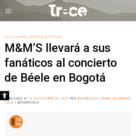
Saltar
al
contenido
ACTUALIDAD
,
MÚSICA
,
NOTICIAS
M&M’S llevará a sus
fanáticos al concierto
de Béele en Bogotá
Abrir barra de herramientas
PUBLICADO EL
14 DE OCTUBRE DE 2025
POR
@DANNYJULA (DANNY ALEXÁNDER
JULA)
/ @DANNYJULA
14
2025
Oct