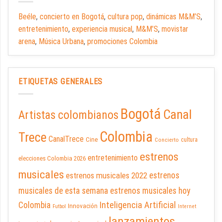
Beéle
,
concierto en Bogotá
,
cultura pop
,
dinámicas M&M’S
,
entretenimiento
,
experiencia musical
,
M&M’S
,
movistar
arena
,
Música Urbana
,
promociones Colombia
ETIQUETAS GENERALES
Bogotá
Canal
Artistas colombianos
Colombia
Trece
CanalTrece
Cine
cultura
Concierto
estrenos
entretenimiento
elecciones Colombia 2026
musicales
estrenos musicales 2022
estrenos
musicales de esta semana
estrenos musicales hoy
Inteligencia Artificial
Colombia
Innovación
Futbol
Internet
lanzamientos