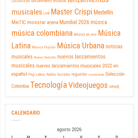
lanzamiento musical
Lanzamiento
Master Crispi
musicales
Medellín
Link
Mundial 2026
música
movistar arena
MinTIC
música colombiana
Música
Música en vivo
Latina
Música Urbana
noticias
Música Popular
nuevos lanzamientos
musicales
Nuevo Sencillo
musicales
nuevos lanzamientos musicales 2022 en
español
Selección
reguetón
Pop Latino
Redes Sociales
rezeteando
Tecnología
Videojuegos
Colombia
zetadj
CALENDARIO
agosto 2026
L
M
X
J
V
S
D