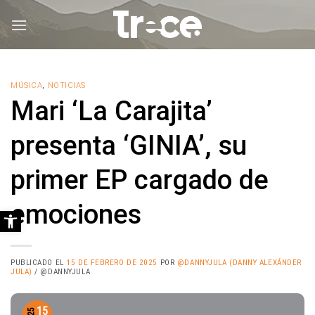
Saltar
al
contenido
MÚSICA
,
NOTICIAS
Mari ‘La Carajita’
presenta ‘GINIA’, su
primer EP cargado de
emociones
Abrir barra de herramientas
PUBLICADO EL
15 DE FEBRERO DE 2025
POR
@DANNYJULA (DANNY ALEXÁNDER
JULA)
/ @DANNYJULA
15