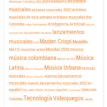
estrenos
entretenimiento
elecciones Colombia 2026
musicales
estrenos musicales 2022
estrenos
musicales de esta semana
estrenos musicales hoy
Inteligencia Artificial
Colombia
Innovación
Futbol
Internet
lanzamientos
lanzamiento musical
Lanzamiento
Master Crispi
musicales
Medellín
Link
Mundial 2026
música
movistar arena
MinTIC
música colombiana
Música
Música en vivo
Latina
Música Urbana
noticias
Música Popular
nuevos lanzamientos
musicales
Nuevo Sencillo
musicales
nuevos lanzamientos musicales 2022 en
español
Selección
reguetón
Pop Latino
Redes Sociales
rezeteando
Tecnología
Videojuegos
Colombia
zetadj