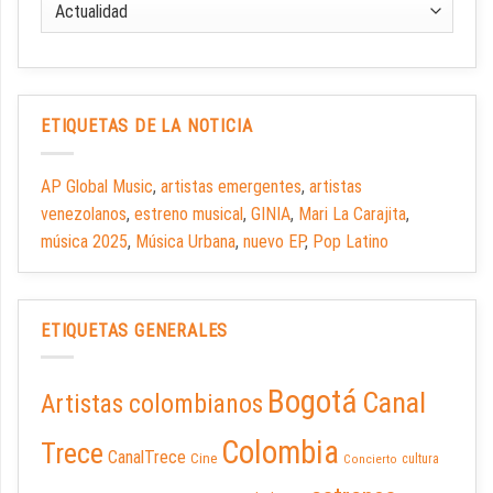
ETIQUETAS DE LA NOTICIA
AP Global Music
,
artistas emergentes
,
artistas
venezolanos
,
estreno musical
,
GINIA
,
Mari La Carajita
,
música 2025
,
Música Urbana
,
nuevo EP
,
Pop Latino
ETIQUETAS GENERALES
Bogotá
Canal
Artistas colombianos
Colombia
Trece
CanalTrece
Cine
cultura
Concierto