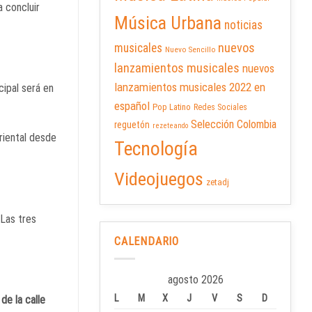
a concluir
Música Urbana
noticias
nuevos
musicales
Nuevo Sencillo
lanzamientos musicales
nuevos
lanzamientos musicales 2022 en
cipal será en
español
Pop Latino
Redes Sociales
Selección Colombia
reguetón
rezeteando
Oriental desde
Tecnología
Videojuegos
zetadj
 Las tres
CALENDARIO
agosto 2026
L
M
X
J
V
S
D
de la calle