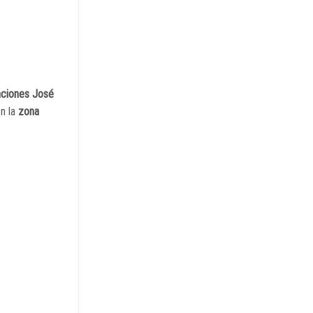
nciones José
en la
zona