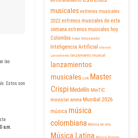
entretenimiento
musicales
estrenos musicales
2022
estrenos musicales de esta
semana
estrenos musicales hoy
Colombia
Innovación
Futbol
Inteligencia Artificial
Internet
lanzamiento musical
Lanzamiento
r las
lanzamientos
Master
musicales
Link
ís. Estos son
Crispi
Medellín
MinTIC
Mundial 2026
movistar arena
música
música
sta
colombiana
Música en vivo
00 a.m.
Música Latina
Música Popular