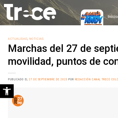
Saltar
al
contenido
Inicio
ACTUALIDAD
,
NOTICIAS
Marchas del 27 de septi
movilidad, puntos de co
PUBLICADO EL
27 DE SEPTIEMBRE DE 2023
POR
REDACCIÓN CANAL TRECE COL
Abrir barra de herramientas
27
2023
Sep