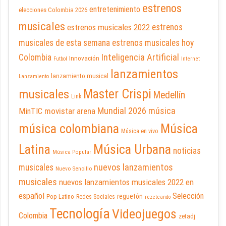
estrenos
entretenimiento
elecciones Colombia 2026
musicales
estrenos musicales 2022
estrenos
musicales de esta semana
estrenos musicales hoy
Inteligencia Artificial
Colombia
Innovación
Futbol
Internet
lanzamientos
lanzamiento musical
Lanzamiento
Master Crispi
musicales
Medellín
Link
Mundial 2026
música
movistar arena
MinTIC
música colombiana
Música
Música en vivo
Latina
Música Urbana
noticias
Música Popular
nuevos lanzamientos
musicales
Nuevo Sencillo
musicales
nuevos lanzamientos musicales 2022 en
español
Selección
reguetón
Pop Latino
Redes Sociales
rezeteando
Tecnología
Videojuegos
Colombia
zetadj