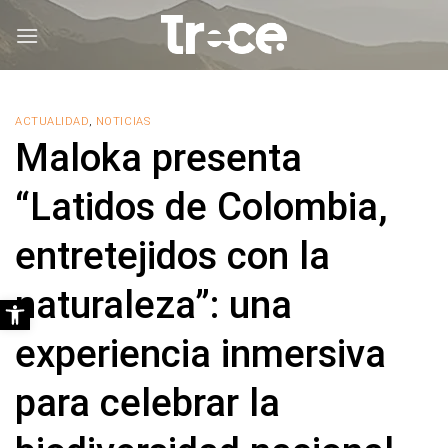
Saltar
al
contenido
ACTUALIDAD
,
NOTICIAS
Maloka presenta
“Latidos de Colombia,
entretejidos con la
naturaleza”: una
Abrir barra de herramientas
experiencia inmersiva
para celebrar la