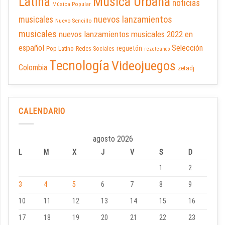
Latina
Música Urbana
noticias
Música Popular
nuevos lanzamientos
musicales
Nuevo Sencillo
musicales
nuevos lanzamientos musicales 2022 en
español
Selección
reguetón
Pop Latino
Redes Sociales
rezeteando
Tecnología
Videojuegos
Colombia
zetadj
CALENDARIO
agosto 2026
L
M
X
J
V
S
D
1
2
3
4
5
6
7
8
9
10
11
12
13
14
15
16
17
18
19
20
21
22
23