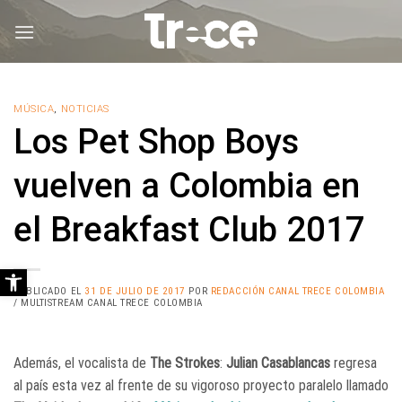
Saltar
al
contenido
MÚSICA
,
NOTICIAS
Los Pet Shop Boys
vuelven a Colombia en
el Breakfast Club 2017
Abrir barra de herramientas
PUBLICADO EL
31 DE JULIO DE 2017
POR
REDACCIÓN CANAL TRECE COLOMBIA
/ MULTISTREAM CANAL TRECE COLOMBIA
Además, el vocalista de
The Strokes
:
Julian Casablancas
​regresa
al país esta vez al frente de su vigoroso proyecto paralelo llamado