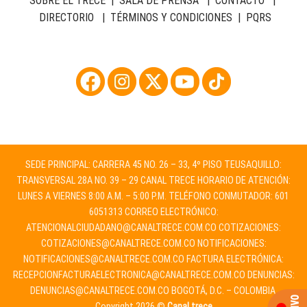
SOBRE EL TRECE
|
SALA DE PRENSA
|
CONTACTO
|
DIRECTORIO
|
TÉRMINOS Y CONDICIONES
|
PQRS
SEDE PRINCIPAL: CARRERA 45 NO. 26 – 33, 4º PISO TEUSAQUILLO:
TRANSVERSAL 28A NO. 39 – 29 CANAL TRECE HORARIO DE ATENCIÓN:
LUNES A VIERNES 8:00 A.M. – 5:00 P.M. TELÉFONO CONMUTADOR: 601
6051313 CORREO ELECTRÓNICO:
ATENCIONALCIUDADANO@CANALTRECE.COM.CO
COTIZACIONES:
COTIZACIONES@CANALTRECE.COM.CO
NOTIFICACIONES:
NOTIFICACIONES@CANALTRECE.COM.CO
FACTURA ELECTRÓNICA:
RECEPCIONFACTURAELECTRONICA@CANALTRECE.COM.CO
DENUNCIAS:
DENUNCIAS@CANALTRECE.COM.CO
BOGOTÁ, D.C. – COLOMBIA.
Copyright 2026 ©
Canal trece