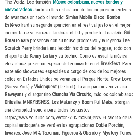
The Voidz
​.
Lee también:
Música colombiana, nuevas bandas y
nuevos videos
Junto a ellos estará uno de los mejores colectivos
de avanzada en todo el mundo:
Simian Mobile Disco
​.
Bomba
Estéreo
hará su segunda aparición en el festival justo en el mejor
momento de su carrera. También, el DJ y productor brasileño
Gui
Boratto
hará presencia con su house progresivo y la leyenda
Lee
Scratch Perry
​brindará una lección histórica del reggae; todo con
el aporte de
Kenny Larkin
​ y su techno. Como es usual, la música
electrónica posee un espacio determinante en el
Breakfest
. Para
este año showcases especiales a cargo de dos de los mejores
sellos en Estados Unidos se verán en el Parque Norte:
Crew Love
(Nueva York) y
Visionquest
(Detroit). La agrupación venezolana
Rawayana
y el argentino
Chancha Vía Circuito
​, ​más los colombianos
Oh’laville
​,
MNKYBSNSS
​,
Los Makenzy
y
Boom Full Meke
​, otorgan
una diversidad sonora para todos los gustos.
https://www.youtube.com/watch?v=kJmxKlnQeNw El talento de la
capital antioqueña se verá en las agrupaciones
Doble Porción
​,
Inwaves
​,
Jose M & Tacoman
​,
Figueroa & Obando
y
Mystery Tones
.