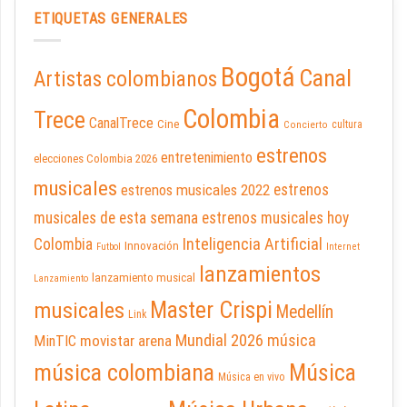
ETIQUETAS GENERALES
Bogotá
Canal
Artistas colombianos
Colombia
Trece
CanalTrece
Cine
cultura
Concierto
estrenos
entretenimiento
elecciones Colombia 2026
musicales
estrenos musicales 2022
estrenos
musicales de esta semana
estrenos musicales hoy
Inteligencia Artificial
Colombia
Innovación
Futbol
Internet
lanzamientos
lanzamiento musical
Lanzamiento
Master Crispi
musicales
Medellín
Link
Mundial 2026
música
movistar arena
MinTIC
música colombiana
Música
Música en vivo