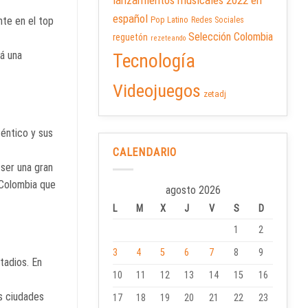
lanzamientos musicales 2022 en
español
nte en el top
Pop Latino
Redes Sociales
Selección Colombia
reguetón
rezeteando
rá una
Tecnología
Videojuegos
zetadj
téntico y sus
CALENDARIO
ser una gran
 Colombia que
agosto 2026
L
M
X
J
V
S
D
1
2
3
4
5
6
7
8
9
tadios. En
10
11
12
13
14
15
16
ás ciudades
17
18
19
20
21
22
23