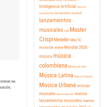
Futbol
Inteligencia Artificial
Internet
lanzamiento musical
Lanzamiento
lanzamientos
Master
musicales
Link
Crispi
Medellín
MinTIC
Mundial 2026
movistar arena
música
música
colombiana
Música en vivo
Música Latina
Música Popular
dominan las
Música Urbana
noticias
nuación,
nuevos
musicales
Nuevo Sencillo
lanzamientos musicales
nuevos