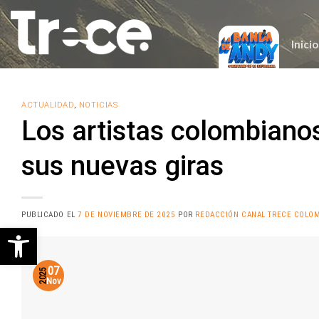
Saltar
al
contenido
Inicio
ACTUALIDAD
,
NOTICIAS
Los artistas colombian
sus nuevas giras
PUBLICADO EL
7 DE NOVIEMBRE DE 2025
POR
REDACCIÓN CANAL TRECE COLO
Abrir barra de herramientas
07
2025
Nov