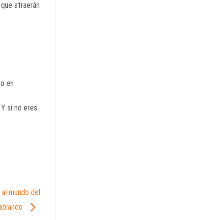
 que atraerán
do en
 Y si no eres
 al mundo del
hablando