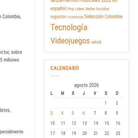
lanzamientos musicales 2022 en
español
Pop Latino
Redes Sociales
n Colombia,
Selección Colombia
reguetón
rezeteando
Tecnología
Videojuegos
zetadj
ector, sobre
5 millones
CALENDARIO
agosto 2026
L
M
X
J
V
S
D
1
2
datos,
3
4
5
6
7
8
9
10
11
12
13
14
15
16
especialmente
17
18
19
20
21
22
23