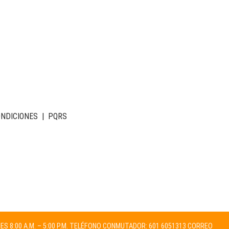
ONDICIONES
|
PQRS
NES 8:00 A.M. – 5:00 P.M. TELÉFONO CONMUTADOR: 601 6051313 CORREO