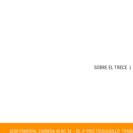
SOBRE EL TRECE
|
SEDE PRINCIPAL: CARRERA 45 NO. 26 – 33, 4º PISO TEUSAQUILLO: TRA