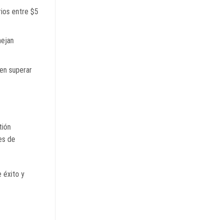
rios entre $5
nejan
den superar
tión
es de
 éxito y