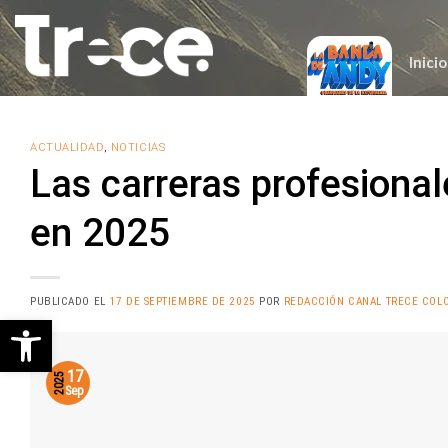
Saltar
al
contenido
Inicio
ACTUALIDAD
,
NOTICIAS
Las carreras profesiona
en 2025
PUBLICADO EL
17 DE SEPTIEMBRE DE 2025
POR
REDACCIÓN CANAL TRECE COL
Abrir barra de herramientas
17
2025
Sep