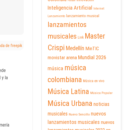
Futbol
Inteligencia Artificial
Internet
lanzamiento musical
Lanzamiento
lanzamientos
Master
musicales
Link
da de freepik
Crispi
Medellín
MinTIC
Mundial 2026
movistar arena
música
música
uede
 y la
colombiana
Música en vivo
Música Latina
Música Popular
Música Urbana
noticias
nuevos
musicales
Nuevo Sencillo
lanzamientos musicales
nuevos
mería