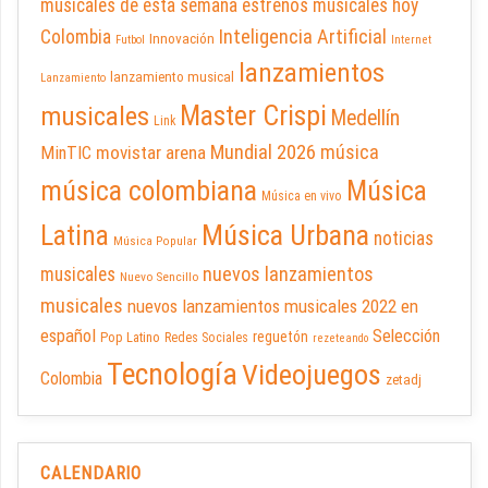
musicales de esta semana
estrenos musicales hoy
Inteligencia Artificial
Colombia
Innovación
Futbol
Internet
lanzamientos
lanzamiento musical
Lanzamiento
Master Crispi
musicales
Medellín
Link
Mundial 2026
música
movistar arena
MinTIC
música colombiana
Música
Música en vivo
Latina
Música Urbana
noticias
Música Popular
nuevos lanzamientos
musicales
Nuevo Sencillo
musicales
nuevos lanzamientos musicales 2022 en
español
Selección
reguetón
Pop Latino
Redes Sociales
rezeteando
Tecnología
Videojuegos
Colombia
zetadj
CALENDARIO