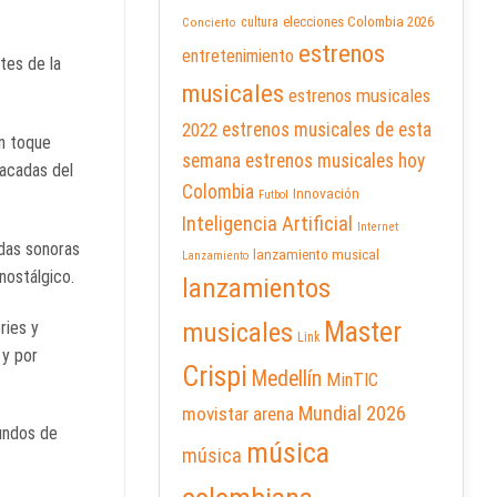
elecciones Colombia 2026
cultura
Concierto
estrenos
entretenimiento
tes de la
musicales
estrenos musicales
2022
estrenos musicales de esta
un toque
semana
estrenos musicales hoy
acadas del
Colombia
Innovación
Futbol
Inteligencia Artificial
Internet
ndas sonoras
lanzamiento musical
Lanzamiento
nostálgico.
lanzamientos
Master
ries y
musicales
Link
 y por
Crispi
Medellín
MinTIC
Mundial 2026
movistar arena
mundos de
música
música