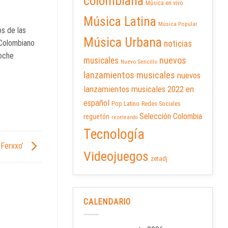
colombiana
Música en vivo
Música Latina
Música Popular
s de las
Música Urbana
 Colombiano
noticias
noche
nuevos
musicales
Nuevo Sencillo
lanzamientos musicales
nuevos
lanzamientos musicales 2022 en
español
Pop Latino
Redes Sociales
Selección Colombia
reguetón
rezeteando
Tecnología
 Ferxxo’
Videojuegos
zetadj
CALENDARIO