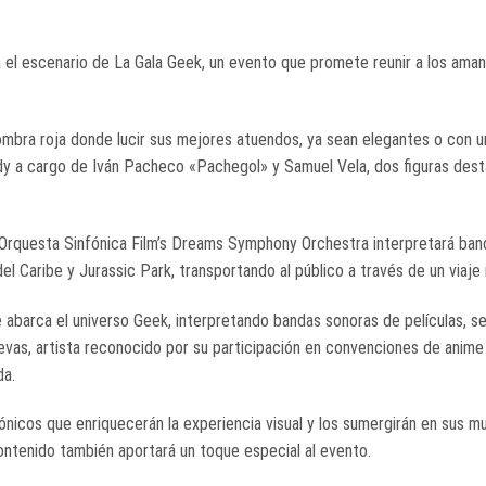
 el escenario de La Gala Geek, un evento que promete reunir a los aman
fombra roja donde lucir sus mejores atuendos, ya sean elegantes o con 
y a cargo de Iván Pacheco «Pachegol» y Samuel Vela, dos figuras dest
 Orquesta Sinfónica Film’s Dreams Symphony Orchestra interpretará ba
l Caribe y Jurassic Park, transportando al público a través de un viaje 
abarca el universo Geek, interpretando bandas sonoras de películas, se
uevas, artista reconocido por su participación en convenciones de anime
da.
ónicos que enriquecerán la experiencia visual y los sumergirán en sus 
ontenido también aportará un toque especial al evento.