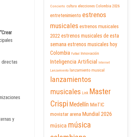
elecciones Colombia 2026
cultura
Concierto
estrenos
entretenimiento
musicales
estrenos musicales
“Crear
2022
estrenos musicales de esta
cipales
semana
estrenos musicales hoy
Colombia
Innovación
Futbol
Inteligencia Artificial
s directas
Internet
lanzamiento musical
Lanzamiento
lanzamientos
Master
musicales
Link
anizaciones
Crispi
Medellín
MinTIC
Mundial 2026
movistar arena
ternas y
música
música