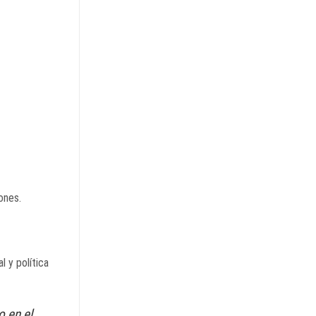
ones.
l y política
o en el