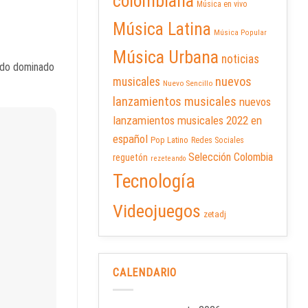
colombiana
Música en vivo
Música Latina
Música Popular
Música Urbana
noticias
cado dominado
nuevos
musicales
Nuevo Sencillo
lanzamientos musicales
nuevos
lanzamientos musicales 2022 en
español
Pop Latino
Redes Sociales
Selección Colombia
reguetón
rezeteando
Tecnología
Videojuegos
zetadj
CALENDARIO