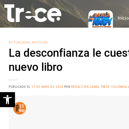
Saltar
al
contenido
Inicio
ACTUALIDAD
,
NOTICIAS
La desconfianza le cues
nuevo libro
PUBLICADO EL
11 DE MAYO DE 2026
POR
REDACCIÓN CANAL TRECE COLOMBIA
/
Abrir barra de herramientas
11
2026
May