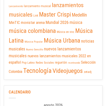
lanzamientos
lanzamiento musical
Lanzamiento
Master Crispi
musicales
Medellín
Link
Mundial 2026
música
movistar arena
MinTIC
música colombiana
Música
Música en vivo
Latina
Música Urbana
noticias
Música Popular
nuevos lanzamientos
musicales
Nuevo Sencillo
musicales
nuevos lanzamientos musicales 2022 en
español
Selección
reguetón
Pop Latino
Redes Sociales
rezeteando
Tecnología
Videojuegos
Colombia
zetadj
CALENDARIO
agosto 2026