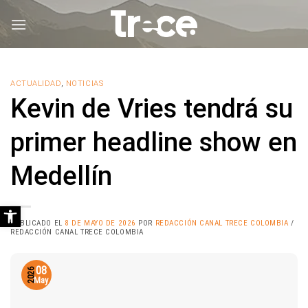
Saltar
al
contenido
ACTUALIDAD
,
NOTICIAS
Kevin de Vries tendrá su
primer headline show en
Medellín
Abrir barra de herramientas
PUBLICADO EL
8 DE MAYO DE 2026
POR
REDACCIÓN CANAL TRECE COLOMBIA
/
REDACCIÓN CANAL TRECE COLOMBIA
08
2026
May