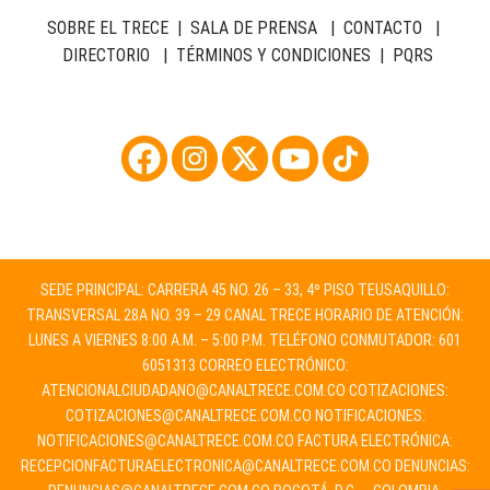
SOBRE EL TRECE
|
SALA DE PRENSA
|
CONTACTO
|
DIRECTORIO
|
TÉRMINOS Y CONDICIONES
|
PQRS
SEDE PRINCIPAL: CARRERA 45 NO. 26 – 33, 4º PISO TEUSAQUILLO:
TRANSVERSAL 28A NO. 39 – 29 CANAL TRECE HORARIO DE ATENCIÓN:
LUNES A VIERNES 8:00 A.M. – 5:00 P.M. TELÉFONO CONMUTADOR: 601
6051313 CORREO ELECTRÓNICO:
ATENCIONALCIUDADANO@CANALTRECE.COM.CO
COTIZACIONES:
COTIZACIONES@CANALTRECE.COM.CO
NOTIFICACIONES:
NOTIFICACIONES@CANALTRECE.COM.CO
FACTURA ELECTRÓNICA:
RECEPCIONFACTURAELECTRONICA@CANALTRECE.COM.CO
DENUNCIAS: