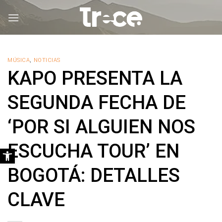
Saltar
al
contenido
MÚSICA
,
NOTICIAS
KAPO PRESENTA LA
SEGUNDA FECHA DE
‘POR SI ALGUIEN NOS
ESCUCHA TOUR’ EN
Abrir barra de herramientas
BOGOTÁ: DETALLES
CLAVE