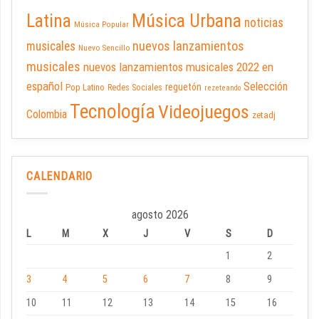
Latina
Música Urbana
noticias
Música Popular
nuevos lanzamientos
musicales
Nuevo Sencillo
musicales
nuevos lanzamientos musicales 2022 en
español
Selección
reguetón
Pop Latino
Redes Sociales
rezeteando
Tecnología
Videojuegos
Colombia
zetadj
CALENDARIO
agosto 2026
L
M
X
J
V
S
D
1
2
3
4
5
6
7
8
9
10
11
12
13
14
15
16