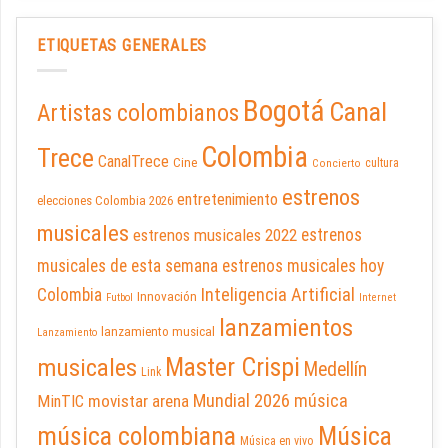
ETIQUETAS GENERALES
Bogotá
Canal
Artistas colombianos
Colombia
Trece
CanalTrece
Cine
cultura
Concierto
estrenos
entretenimiento
elecciones Colombia 2026
musicales
estrenos musicales 2022
estrenos
musicales de esta semana
estrenos musicales hoy
Inteligencia Artificial
Colombia
Innovación
Futbol
Internet
lanzamientos
lanzamiento musical
Lanzamiento
Master Crispi
musicales
Medellín
Link
Mundial 2026
música
movistar arena
MinTIC
música colombiana
Música
Música en vivo