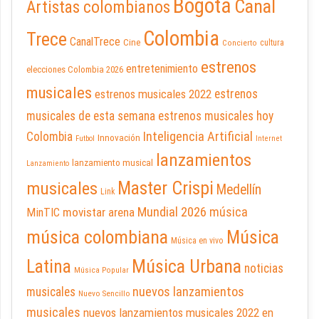
Bogotá
Canal
Artistas colombianos
Colombia
Trece
CanalTrece
Cine
cultura
Concierto
estrenos
entretenimiento
elecciones Colombia 2026
musicales
estrenos musicales 2022
estrenos
musicales de esta semana
estrenos musicales hoy
Inteligencia Artificial
Colombia
Innovación
Futbol
Internet
lanzamientos
lanzamiento musical
Lanzamiento
Master Crispi
musicales
Medellín
Link
Mundial 2026
música
movistar arena
MinTIC
música colombiana
Música
Música en vivo
Latina
Música Urbana
noticias
Música Popular
nuevos lanzamientos
musicales
Nuevo Sencillo
musicales
nuevos lanzamientos musicales 2022 en