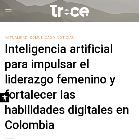
Saltar
al
contenido
ACTUALIDAD
,
COMUNICADO
,
NOTICIAS
Inteligencia artificial
para impulsar el
liderazgo femenino y
fortalecer las
Abrir barra de herramientas
habilidades digitales en
Colombia