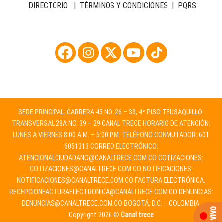
DIRECTORIO
|
TÉRMINOS Y CONDICIONES
|
PQRS
SEDE PRINCIPAL: CARRERA 45 NO. 26 – 33, 4º PISO TEUSAQUILLO:
TRANSVERSAL 28A NO. 39 – 29 CANAL TRECE HORARIO DE ATENCIÓN:
LUNES A VIERNES 8:00 A.M. – 5:00 P.M. TELÉFONO CONMUTADOR: 601
6051313 CORREO ELECTRÓNICO:
ATENCIONALCIUDADANO@CANALTRECE.COM.CO
COTIZACIONES:
COTIZACIONES@CANALTRECE.COM.CO
NOTIFICACIONES:
NOTIFICACIONES@CANALTRECE.COM.CO
FACTURA ELECTRÓNICA:
RECEPCIONFACTURAELECTRONICA@CANALTRECE.COM.CO
DENUNCIAS:
DENUNCIAS@CANALTRECE.COM.CO
BOGOTÁ, D.C. – COLOMBIA.
Copyright 2026 ©
Canal trece