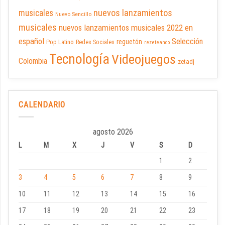
nuevos lanzamientos
musicales
Nuevo Sencillo
musicales
nuevos lanzamientos musicales 2022 en
español
Selección
reguetón
Pop Latino
Redes Sociales
rezeteando
Tecnología
Videojuegos
Colombia
zetadj
CALENDARIO
agosto 2026
L
M
X
J
V
S
D
1
2
3
4
5
6
7
8
9
10
11
12
13
14
15
16
17
18
19
20
21
22
23