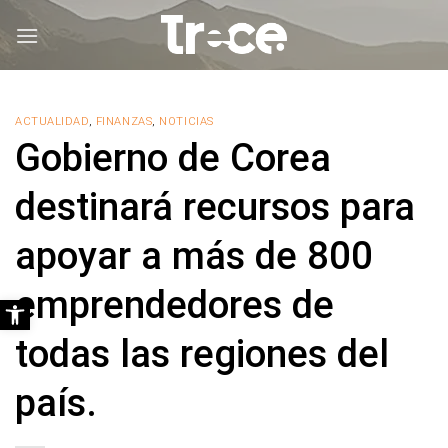
Saltar
al
contenido
ACTUALIDAD
,
FINANZAS
,
NOTICIAS
Gobierno de Corea
destinará recursos para
apoyar a más de 800
emprendedores de
Abrir barra de herramientas
todas las regiones del
país.