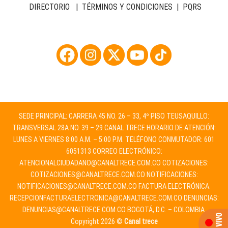
DIRECTORIO
|
TÉRMINOS Y CONDICIONES
|
PQRS
SEDE PRINCIPAL: CARRERA 45 NO. 26 – 33, 4º PISO TEUSAQUILLO:
TRANSVERSAL 28A NO. 39 – 29 CANAL TRECE HORARIO DE ATENCIÓN:
LUNES A VIERNES 8:00 A.M. – 5:00 P.M. TELÉFONO CONMUTADOR: 601
6051313 CORREO ELECTRÓNICO:
ATENCIONALCIUDADANO@CANALTRECE.COM.CO
COTIZACIONES:
COTIZACIONES@CANALTRECE.COM.CO
NOTIFICACIONES:
NOTIFICACIONES@CANALTRECE.COM.CO
FACTURA ELECTRÓNICA:
RECEPCIONFACTURAELECTRONICA@CANALTRECE.COM.CO
DENUNCIAS:
DENUNCIAS@CANALTRECE.COM.CO
BOGOTÁ, D.C. – COLOMBIA.
Copyright 2026 ©
Canal trece