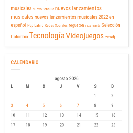
nuevos lanzamientos
musicales
Nuevo Sencillo
musicales
nuevos lanzamientos musicales 2022 en
español
Selección
reguetón
Pop Latino
Redes Sociales
rezeteando
Tecnología
Videojuegos
Colombia
zetadj
CALENDARIO
agosto 2026
L
M
X
J
V
S
D
1
2
3
4
5
6
7
8
9
10
11
12
13
14
15
16
17
18
19
20
21
22
23