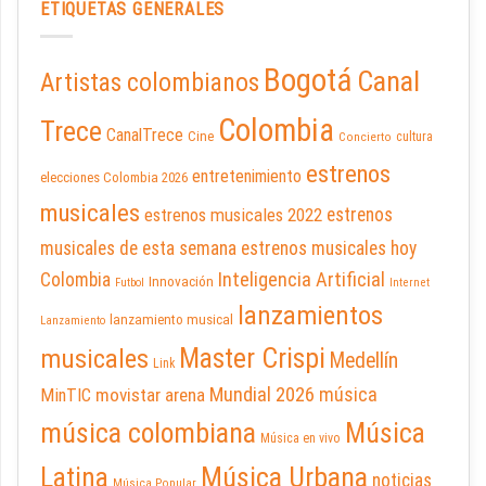
ETIQUETAS GENERALES
Bogotá
Canal
Artistas colombianos
Colombia
Trece
CanalTrece
Cine
cultura
Concierto
estrenos
entretenimiento
elecciones Colombia 2026
musicales
estrenos musicales 2022
estrenos
musicales de esta semana
estrenos musicales hoy
Inteligencia Artificial
Colombia
Innovación
Futbol
Internet
lanzamientos
lanzamiento musical
Lanzamiento
Master Crispi
musicales
Medellín
Link
Mundial 2026
música
movistar arena
MinTIC
música colombiana
Música
Música en vivo
Latina
Música Urbana
noticias
Música Popular