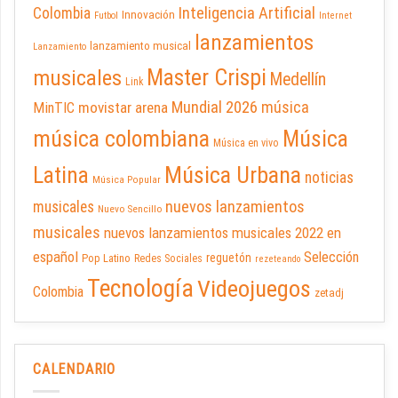
Inteligencia Artificial
Colombia
Innovación
Futbol
Internet
lanzamientos
lanzamiento musical
Lanzamiento
Master Crispi
musicales
Medellín
Link
Mundial 2026
música
movistar arena
MinTIC
música colombiana
Música
Música en vivo
Latina
Música Urbana
noticias
Música Popular
nuevos lanzamientos
musicales
Nuevo Sencillo
musicales
nuevos lanzamientos musicales 2022 en
español
Selección
reguetón
Pop Latino
Redes Sociales
rezeteando
Tecnología
Videojuegos
Colombia
zetadj
CALENDARIO