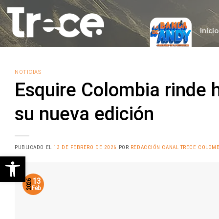
Saltar
al
contenido
Inicio
NOTICIAS
Esquire Colombia rinde
su nueva edición
PUBLICADO EL
13 DE FEBRERO DE 2026
POR
REDACCIÓN CANAL TRECE COLOMB
Abrir barra de herramientas
13
2026
Feb