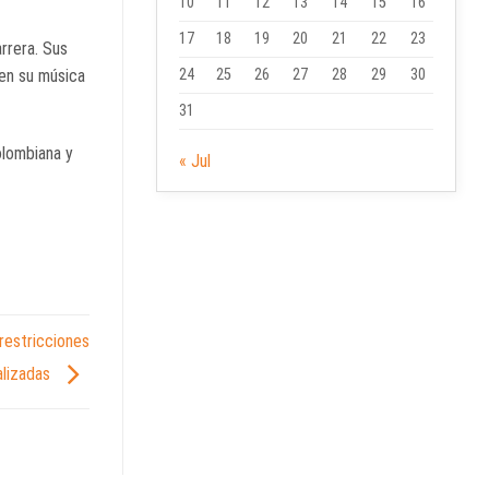
10
11
12
13
14
15
16
17
18
19
20
21
22
23
rrera. Sus
 en su música
24
25
26
27
28
29
30
31
olombiana y
« Jul
 restricciones
alizadas