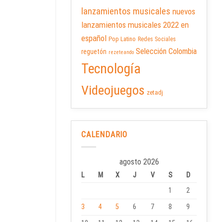
lanzamientos musicales
nuevos
lanzamientos musicales 2022 en
español
Pop Latino
Redes Sociales
Selección Colombia
reguetón
rezeteando
Tecnología
Videojuegos
zetadj
CALENDARIO
agosto 2026
L
M
X
J
V
S
D
1
2
3
4
5
6
7
8
9