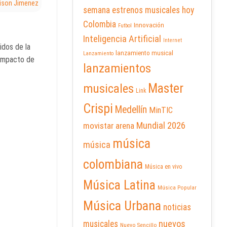
eison Jimenez
semana
estrenos musicales hoy
Colombia
Innovación
Futbol
Inteligencia Artificial
Internet
idos de la
lanzamiento musical
Lanzamiento
 impacto de
lanzamientos
Master
musicales
Link
Crispi
Medellín
MinTIC
Mundial 2026
movistar arena
música
música
colombiana
Música en vivo
Música Latina
Música Popular
Música Urbana
noticias
nuevos
musicales
Nuevo Sencillo