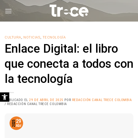
Saltar
al
contenido
CULTURA
,
NOTICIAS
,
TECNOLOGÍA
Enlace Digital: el libro
que conecta a todos con
la tecnología
Abrir barra de herramientas
PUBLICADO EL
29 DE ABRIL DE 2025
POR
REDACCIÓN CANAL TRECE COLOMBIA
/ REDACCIÓN CANAL TRECE COLOMBIA
29
2025
Abr