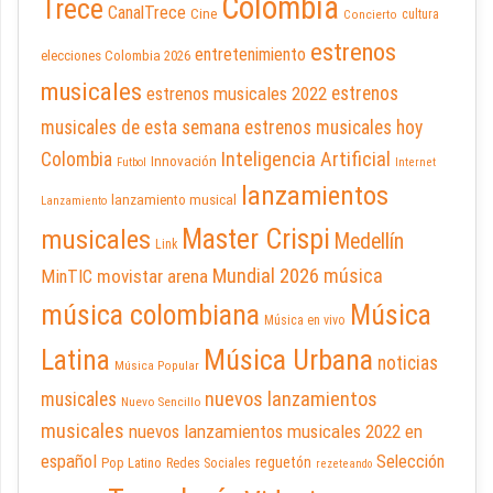
Colombia
Trece
CanalTrece
Cine
cultura
Concierto
estrenos
entretenimiento
elecciones Colombia 2026
musicales
estrenos musicales 2022
estrenos
musicales de esta semana
estrenos musicales hoy
Inteligencia Artificial
Colombia
Innovación
Futbol
Internet
lanzamientos
lanzamiento musical
Lanzamiento
Master Crispi
musicales
Medellín
Link
Mundial 2026
música
movistar arena
MinTIC
música colombiana
Música
Música en vivo
Latina
Música Urbana
noticias
Música Popular
nuevos lanzamientos
musicales
Nuevo Sencillo
musicales
nuevos lanzamientos musicales 2022 en
español
Selección
reguetón
Pop Latino
Redes Sociales
rezeteando