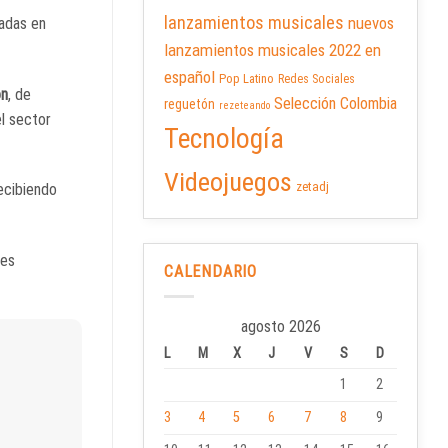
lanzamientos musicales
nuevos
sadas en
lanzamientos musicales 2022 en
español
Pop Latino
Redes Sociales
on
, de
Selección Colombia
reguetón
rezeteando
el sector
Tecnología
Videojuegos
zetadj
ecibiendo
res
CALENDARIO
agosto 2026
L
M
X
J
V
S
D
1
2
3
4
5
6
7
8
9