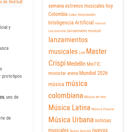
o de: Red bull
semana
estrenos musicales hoy
Colombia
Innovación
Futbol
Inteligencia Artificial
Internet
cial y
lanzamiento musical
Lanzamiento
lanzamientos
busca
Master
musicales
Link
Crispi
Medellín
MinTIC
os
Mundial 2026
movistar arena
ar prototipos
música
música
colombiana
dos
, uno de
Música en vivo
Música Latina
Música Popular
ete de
Música Urbana
noticias
nuevos
musicales
Nuevo Sencillo