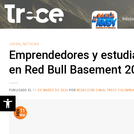
Saltar
al
contenido
Inicio
JOVEN
,
NOTICIAS
Emprendedores y estudi
en Red Bull Basement 2
PUBLICADO EL
11 DE MARZO DE 2026
POR
REDACCIÓN CANAL TRECE COLOMBI
Abrir barra de herramientas
11
2026
Mar