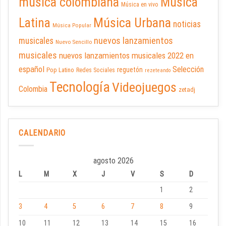
música colombiana
Música
Música en vivo
Latina
Música Urbana
noticias
Música Popular
nuevos lanzamientos
musicales
Nuevo Sencillo
musicales
nuevos lanzamientos musicales 2022 en
español
Selección
reguetón
Pop Latino
Redes Sociales
rezeteando
Tecnología
Videojuegos
Colombia
zetadj
CALENDARIO
agosto 2026
L
M
X
J
V
S
D
1
2
3
4
5
6
7
8
9
10
11
12
13
14
15
16