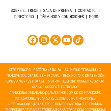
SOBRE EL TRECE
|
SALA DE PRENSA
|
CONTACTO
|
DIRECTORIO
|
TÉRMINOS Y CONDICIONES
|
PQRS
SEDE PRINCIPAL: CARRERA 45 NO. 26 – 33, 4º PISO TEUSAQUILLO:
TRANSVERSAL 28A NO. 39 – 29 CANAL TRECE HORARIO DE ATENCIÓN:
LUNES A VIERNES 8:00 A.M. – 5:00 P.M. TELÉFONO CONMUTADOR: 601
6051313 CORREO ELECTRÓNICO:
ATENCIONALCIUDADANO@CANALTRECE.COM.CO
COTIZACIONES:
COTIZACIONES@CANALTRECE.COM.CO
NOTIFICACIONES:
NOTIFICACIONES@CANALTRECE.COM.CO
FACTURA ELECTRÓNICA:
RECEPCIONFACTURAELECTRONICA@CANALTRECE.COM.CO
DENUNCIAS: