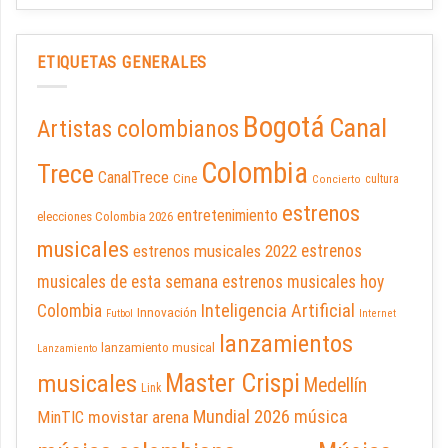
ETIQUETAS GENERALES
Bogotá
Canal
Artistas colombianos
Colombia
Trece
CanalTrece
Cine
cultura
Concierto
estrenos
entretenimiento
elecciones Colombia 2026
musicales
estrenos musicales 2022
estrenos
musicales de esta semana
estrenos musicales hoy
Inteligencia Artificial
Colombia
Innovación
Futbol
Internet
lanzamientos
lanzamiento musical
Lanzamiento
Master Crispi
musicales
Medellín
Link
Mundial 2026
música
movistar arena
MinTIC