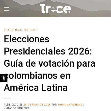
Saltar
al
contenido
ACTUALIDAD
,
NOTICIAS
Elecciones
Presidenciales 2026:
Guía de votación para
colombianos en
Abrir barra de herramientas
América Latina
PUBLICADO EL
20 DE MAYO DE 2026
POR
JOHANNA RUBIANO
/
JOHANNA_RUBIANO