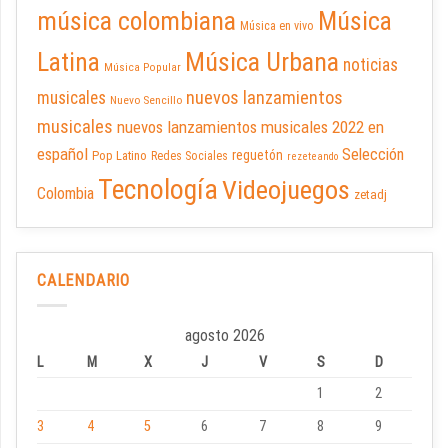
música colombiana
Música
Música en vivo
Latina
Música Urbana
noticias
Música Popular
nuevos lanzamientos
musicales
Nuevo Sencillo
musicales
nuevos lanzamientos musicales 2022 en
español
Selección
reguetón
Pop Latino
Redes Sociales
rezeteando
Tecnología
Videojuegos
Colombia
zetadj
CALENDARIO
agosto 2026
L
M
X
J
V
S
D
1
2
3
4
5
6
7
8
9