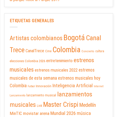
ETIQUETAS GENERALES
Bogotá
Canal
Artistas colombianos
Colombia
Trece
CanalTrece
Cine
cultura
Concierto
estrenos
entretenimiento
elecciones Colombia 2026
musicales
estrenos musicales 2022
estrenos
musicales de esta semana
estrenos musicales hoy
Inteligencia Artificial
Colombia
Innovación
Futbol
Internet
lanzamientos
lanzamiento musical
Lanzamiento
Master Crispi
musicales
Medellín
Link
Mundial 2026
música
movistar arena
MinTIC