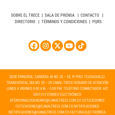
SOBRE EL TRECE
|
SALA DE PRENSA
|
CONTACTO
|
DIRECTORIO
|
TÉRMINOS Y CONDICIONES
|
PQRS
SEDE PRINCIPAL: CARRERA 45 NO. 26 – 33, 4º PISO TEUSAQUILLO:
TRANSVERSAL 28A NO. 39 – 29 CANAL TRECE HORARIO DE ATENCIÓN:
LUNES A VIERNES 8:00 A.M. – 5:00 P.M. TELÉFONO CONMUTADOR: 601
6051313 CORREO ELECTRÓNICO:
ATENCIONALCIUDADANO@CANALTRECE.COM.CO
COTIZACIONES:
COTIZACIONES@CANALTRECE.COM.CO
NOTIFICACIONES:
NOTIFICACIONES@CANALTRECE.COM.CO
FACTURA ELECTRÓNICA: