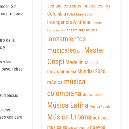
semana
estrenos musicales hoy
ender. Sin
, un programa
Colombia
Innovación
Futbol
Inteligencia Artificial
Internet
lanzamiento musical
Lanzamiento
lanzamientos
tro de la
s y
Master
musicales
Link
Crispi
s y las
Medellín
MinTIC
 paso, reírse
Mundial 2026
movistar arena
música
música
colombiana
audiencias.
Música en vivo
Música Latina
Música Popular
blicos
Música Urbana
reso una cara
noticias
nuevos
musicales
Nuevo Sencillo