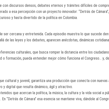
se con discursos densos, debates eternos y trámites difíciles de compr
erado a esa percepción con un proyecto innovador: “Detrás de Cámara”
urioso y hasta divertido de la política en Colombia.
ede ser cercana y entretenida. Cada episodio muestra lo que sucede den
á de las leyes y los debates, aparecen anécdotas, dinámicas cotidiana
erencias culturales, que busca romper la distancia entre los ciudadano
edad o formación, pueda entender mejor cómo funciona el Congreso… y, de
ue cultural y juvenil, garantiza una producción que conecta con nuevas 
y digital que resulta dinámico, ágil y atractivo.
enidos que acercan la política, la música, la cultura y la vida social a pú
os. En “Detrás de Cámara” esa esencia se mantiene viva, dándole al Cong