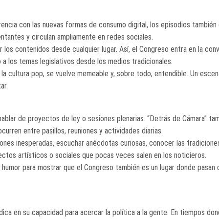
herencia con las nuevas formas de consumo digital, los episodios también
entantes y circulan ampliamente en redes sociales.
 los contenidos desde cualquier lugar. Así, el Congreso entra en la con
 a los temas legislativos desde los medios tradicionales.
e la cultura pop, se vuelve memeable y, sobre todo, entendible. Un escen
ar.
 hablar de proyectos de ley o sesiones plenarias. “Detrás de Cámara” ta
urren entre pasillos, reuniones y actividades diarias.
ones inesperadas, escuchar anécdotas curiosas, conocer las tradicione
ectos artísticos o sociales que pocas veces salen en los noticieros.
a y humor para mostrar que el Congreso también es un lugar donde pasan
adica en su capacidad para acercar la política a la gente. En tiempos d