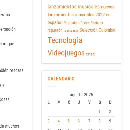
lanzamientos musicales
nuevos
lanzamientos musicales 2022 en
 están
español
Pop Latino
Redes Sociales
versación
Selección Colombia
reguetón
rezeteando
Tecnología
ario que
Videojuegos
zetadj
mbién rescata
CALENDARIO
s y
agosto 2026
 cosas
L
M
X
J
V
S
D
1
2
3
4
5
6
7
8
9
onde muchos