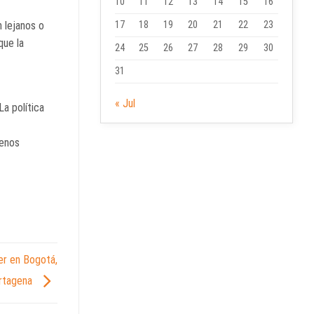
10
11
12
13
14
15
16
17
18
19
20
21
22
23
 lejanos o
que la
24
25
26
27
28
29
30
31
« Jul
a política
menos
er en Bogotá,
artagena