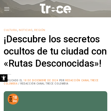
Saltar
al
contenido
CULTURA
,
NOTICIAS
,
REGIÓN
¡Descubre los secretos
ocultos de tu ciudad con
«Rutas Desconocidas»!
Abrir barra de herramientas
PUBLICADO EL
18 DE DICIEMBRE DE 2024
POR
REDACCIÓN CANAL TRECE
COLOMBIA
/ REDACCIÓN CANAL TRECE COLOMBIA
18
2024
Dic