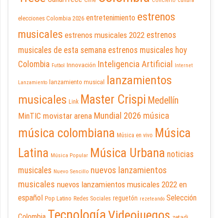
cultura
Concierto
estrenos
entretenimiento
elecciones Colombia 2026
musicales
estrenos musicales 2022
estrenos
musicales de esta semana
estrenos musicales hoy
Inteligencia Artificial
Colombia
Innovación
Futbol
Internet
lanzamientos
lanzamiento musical
Lanzamiento
Master Crispi
musicales
Medellín
Link
Mundial 2026
música
movistar arena
MinTIC
música colombiana
Música
Música en vivo
Latina
Música Urbana
noticias
Música Popular
nuevos lanzamientos
musicales
Nuevo Sencillo
musicales
nuevos lanzamientos musicales 2022 en
español
Selección
reguetón
Pop Latino
Redes Sociales
rezeteando
Tecnología
Videojuegos
Colombia
zetadj