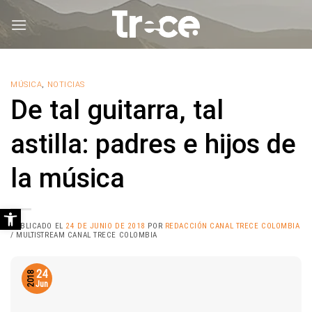
Saltar
al
contenido
MÚSICA
,
NOTICIAS
De tal guitarra, tal
astilla: padres e hijos de
la música
Abrir barra de herramientas
PUBLICADO EL
24 DE JUNIO DE 2018
POR
REDACCIÓN CANAL TRECE COLOMBIA
/ MULTISTREAM CANAL TRECE COLOMBIA
24
2018
Jun