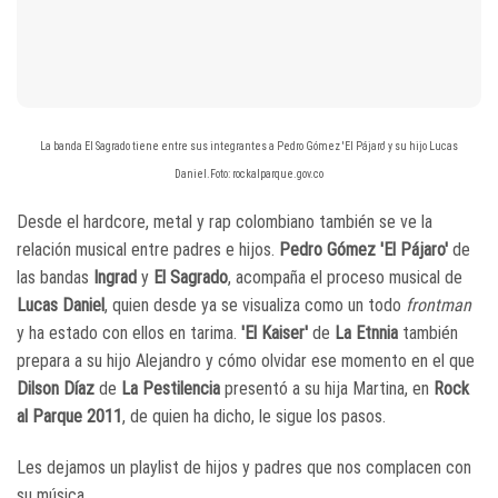
La banda El Sagrado tiene entre sus integrantes a Pedro Gómez 'El Pájaro' y su hijo Lucas
Daniel.Foto: rockalparque.gov.co
Desde el hardcore, metal y rap colombiano también se ve la
relación musical entre padres e hijos.
Pedro Gómez 'El Pájaro'
de
las bandas
Ingrad
y
El Sagrado
, acompaña el proceso musical de
Lucas Daniel
, quien desde ya se visualiza como un todo
frontman
y ha estado con ellos en tarima.
'El Kaiser'
de
La Etnnia
también
prepara a su hijo Alejandro y cómo olvidar ese momento en el que
Dilson Díaz
de
La Pestilencia
presentó a su hija Martina, en
Rock
al Parque 2011
, de quien ha dicho, le sigue los pasos.
Les dejamos un playlist de hijos y padres que nos complacen con
su música.