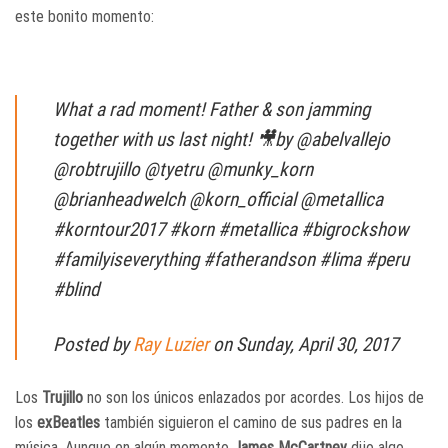
este bonito momento:
What a rad moment! Father & son jamming
together with us last night! 🎥by @abelvallejo
@robtrujillo @tyetru @munky_korn
@brianheadwelch @korn_official @metallica
#korntour2017 #korn #metallica #bigrockshow
#familyiseverything #fatherandson #lima #peru
#blind
Posted by
Ray Luzier
on Sunday, April 30, 2017
Los
Trujillo
no son los únicos enlazados por acordes. Los hijos de
los
exBeatles
también siguieron el camino de sus padres en la
música. Aunque en algún momento
James McCartney
dijo algo