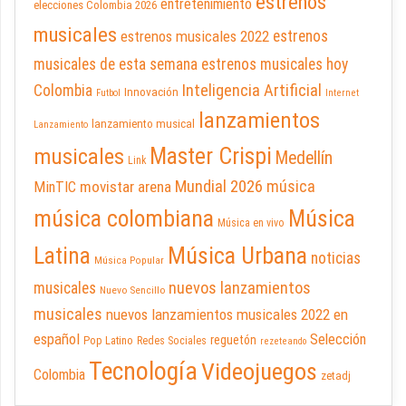
estrenos
entretenimiento
elecciones Colombia 2026
musicales
estrenos musicales 2022
estrenos
musicales de esta semana
estrenos musicales hoy
Inteligencia Artificial
Colombia
Innovación
Futbol
Internet
lanzamientos
lanzamiento musical
Lanzamiento
Master Crispi
musicales
Medellín
Link
Mundial 2026
música
movistar arena
MinTIC
música colombiana
Música
Música en vivo
Latina
Música Urbana
noticias
Música Popular
nuevos lanzamientos
musicales
Nuevo Sencillo
musicales
nuevos lanzamientos musicales 2022 en
español
Selección
reguetón
Pop Latino
Redes Sociales
rezeteando
Tecnología
Videojuegos
Colombia
zetadj