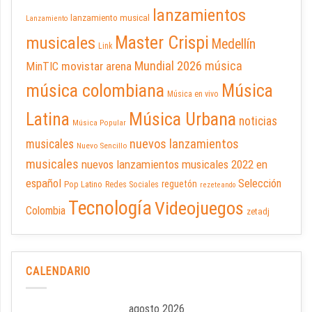
lanzamientos
lanzamiento musical
Lanzamiento
Master Crispi
musicales
Medellín
Link
Mundial 2026
música
movistar arena
MinTIC
música colombiana
Música
Música en vivo
Latina
Música Urbana
noticias
Música Popular
nuevos lanzamientos
musicales
Nuevo Sencillo
musicales
nuevos lanzamientos musicales 2022 en
español
Selección
reguetón
Pop Latino
Redes Sociales
rezeteando
Tecnología
Videojuegos
Colombia
zetadj
CALENDARIO
agosto 2026