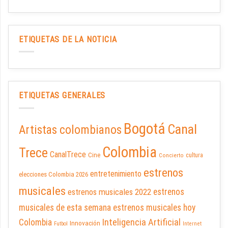
ETIQUETAS DE LA NOTICIA
ETIQUETAS GENERALES
Bogotá
Canal
Artistas colombianos
Colombia
Trece
CanalTrece
Cine
cultura
Concierto
estrenos
entretenimiento
elecciones Colombia 2026
musicales
estrenos musicales 2022
estrenos
musicales de esta semana
estrenos musicales hoy
Inteligencia Artificial
Colombia
Innovación
Futbol
Internet