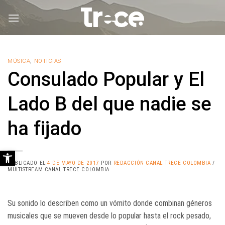
Saltar
al
contenido
MÚSICA
,
NOTICIAS
Consulado Popular y El
Lado B del que nadie se
ha fijado
Abrir barra de herramientas
PUBLICADO EL
4 DE MAYO DE 2017
POR
REDACCIÓN CANAL TRECE COLOMBIA
/
MULTISTREAM CANAL TRECE COLOMBIA
Su sonido lo describen como un vómito donde combinan géneros
musicales que se mueven desde lo popular hasta el rock pesado,