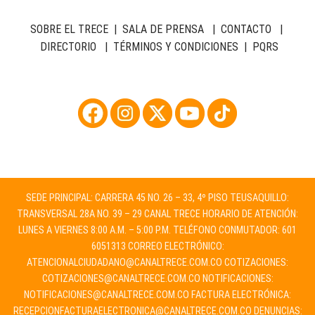
SOBRE EL TRECE
|
SALA DE PRENSA
|
CONTACTO
|
DIRECTORIO
|
TÉRMINOS Y CONDICIONES
|
PQRS
SEDE PRINCIPAL: CARRERA 45 NO. 26 – 33, 4º PISO TEUSAQUILLO:
TRANSVERSAL 28A NO. 39 – 29 CANAL TRECE HORARIO DE ATENCIÓN:
LUNES A VIERNES 8:00 A.M. – 5:00 P.M. TELÉFONO CONMUTADOR: 601
6051313 CORREO ELECTRÓNICO:
ATENCIONALCIUDADANO@CANALTRECE.COM.CO
COTIZACIONES:
COTIZACIONES@CANALTRECE.COM.CO
NOTIFICACIONES:
NOTIFICACIONES@CANALTRECE.COM.CO
FACTURA ELECTRÓNICA:
RECEPCIONFACTURAELECTRONICA@CANALTRECE.COM.CO
DENUNCIAS: