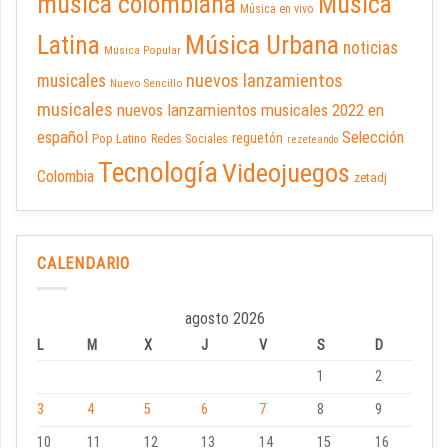
música colombiana
Música
Música en vivo
Latina
Música Urbana
noticias
Música Popular
nuevos lanzamientos
musicales
Nuevo Sencillo
musicales
nuevos lanzamientos musicales 2022 en
español
Selección
reguetón
Pop Latino
Redes Sociales
rezeteando
Tecnología
Videojuegos
Colombia
zetadj
CALENDARIO
agosto 2026
L
M
X
J
V
S
D
1
2
3
4
5
6
7
8
9
10
11
12
13
14
15
16