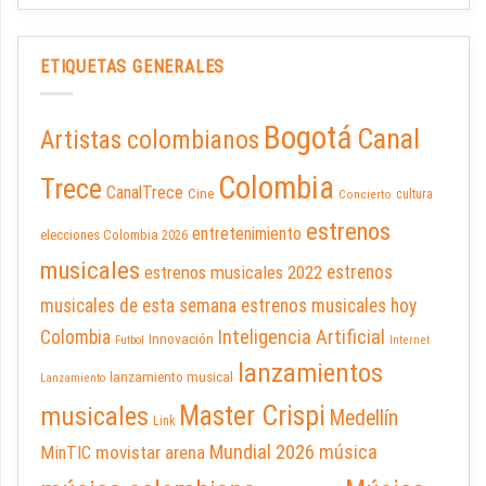
ETIQUETAS GENERALES
Bogotá
Canal
Artistas colombianos
Colombia
Trece
CanalTrece
Cine
cultura
Concierto
estrenos
entretenimiento
elecciones Colombia 2026
musicales
estrenos musicales 2022
estrenos
musicales de esta semana
estrenos musicales hoy
Inteligencia Artificial
Colombia
Innovación
Futbol
Internet
lanzamientos
lanzamiento musical
Lanzamiento
Master Crispi
musicales
Medellín
Link
Mundial 2026
música
movistar arena
MinTIC