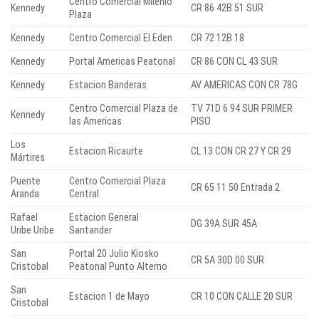
Centro Comercial Milenio
Kennedy
CR 86 42B 51 SUR
Plaza
Kennedy
Centro Comercial El Eden
CR 72 12B 18
Kennedy
Portal Americas Peatonal
CR 86 CON CL 43 SUR
Kennedy
Estacion Banderas
AV AMERICAS CON CR 78G
Centro Comercial Plaza de
TV 71D 6 94 SUR PRIMER
Kennedy
las Americas
PISO
Los
Estacion Ricaurte
CL 13 CON CR 27 Y CR 29
Mártires
Puente
Centro Comercial Plaza
CR 65 11 50 Entrada 2
Aranda
Central
Rafael
Estacion General
DG 39A SUR 45A
Uribe Uribe
Santander
San
Portal 20 Julio Kiosko
CR 5A 30D 00 SUR
Cristobal
Peatonal Punto Alterno
San
Estacion 1 de Mayo
CR 10 CON CALLE 20 SUR
Cristobal