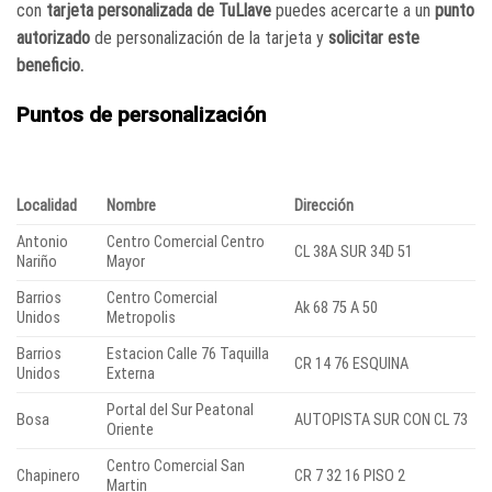
con
tarjeta personalizada de TuLlave
puedes acercarte a un
punto
autorizado
de personalización de la tarjeta y
solicitar este
beneficio.
Puntos de personalización
Localidad
Nombre
Dirección
Antonio
Centro Comercial Centro
CL 38A SUR 34D 51
Nariño
Mayor
Barrios
Centro Comercial
Ak 68 75 A 50
Unidos
Metropolis
Barrios
Estacion Calle 76 Taquilla
CR 14 76 ESQUINA
Unidos
Externa
Portal del Sur Peatonal
Bosa
AUTOPISTA SUR CON CL 73
Oriente
Centro Comercial San
Chapinero
CR 7 32 16 PISO 2
Martin