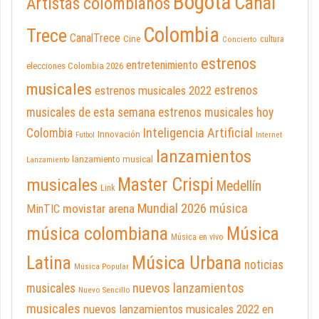
Bogotá
Canal
Artistas colombianos
Colombia
Trece
CanalTrece
Cine
cultura
Concierto
estrenos
entretenimiento
elecciones Colombia 2026
musicales
estrenos musicales 2022
estrenos
musicales de esta semana
estrenos musicales hoy
Inteligencia Artificial
Colombia
Innovación
Futbol
Internet
lanzamientos
lanzamiento musical
Lanzamiento
Master Crispi
musicales
Medellín
Link
Mundial 2026
música
movistar arena
MinTIC
música colombiana
Música
Música en vivo
Latina
Música Urbana
noticias
Música Popular
nuevos lanzamientos
musicales
Nuevo Sencillo
musicales
nuevos lanzamientos musicales 2022 en