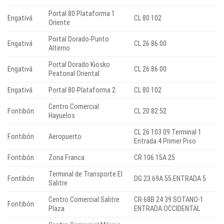
Portal 80 Plataforma 1
Engativá
CL 80 102
Oriente
Portal Dorado-Punto
Engativá
CL 26 86 00
Alterno
Portal Dorado Kiosko
Engativá
CL 26 86 00
Peatonal Oriental
Engativá
Portal 80-Plataforma 2
CL 80 102
Centro Comercial
Fontibón
CL 20 82 52
Hayuelos
CL 26 103 09 Terminal 1
Fontibón
Aeropuerto
Entrada 4 Primer Piso
Fontibón
Zona Franca
CR 106 15A 25
Terminal de Transporte El
Fontibón
DG 23 69A 55 ENTRADA 5
Salitre
Centro Comercial Salitre
CR 68B 24 39 SOTANO-1
Fontibón
Plaza
ENTRADA OCCIDENTAL