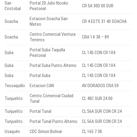
San
Portal 20 Julio Kiosko
CR 5A 30D 00 SUR
Cristobal
Peatonal
Estacion Soacha San
Soacha
CR 4 ESTE 31 40 SOACHA
Mateo
Centro Comercial Ventura
Soacha
CRA 1# 38 – 89
Terreros
Portal Suba Taquilla
Suba
CL 145 CON CR 104
Peatonal
Suba
Portal Suba Punto Alterno
CL 145 CON CR 104
Suba
Portal Suba
CL 145 CON CR 104
Teusaquillo
Estacion CAN
AV DORADOS CRA 59
Centro Comercial Ciudad
Tunjuelito
CL 48C SUR 24 00
Tunal
Tunjuelito
Portal Tunal
CL 56A SUR CON CR 24
Tunjuelito
Portal Tunal Punto Alterno
CL 56A SUR CON CR 24
Usaquén
CDC Simon Bolivar
CL 165 7 38