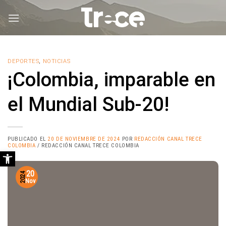
Saltar
al
contenido
DEPORTES
,
NOTICIAS
¡Colombia, imparable en
el Mundial Sub-20!
PUBLICADO EL
20 DE NOVIEMBRE DE 2024
POR
REDACCIÓN CANAL TRECE
COLOMBIA
/ REDACCIÓN CANAL TRECE COLOMBIA
Abrir barra de herramientas
20
2024
Nov