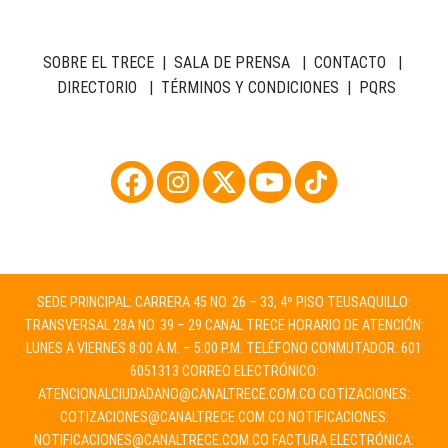
SOBRE EL TRECE
|
SALA DE PRENSA
|
CONTACTO
|
DIRECTORIO
|
TÉRMINOS Y CONDICIONES
|
PQRS
SEDE PRINCIPAL: CARRERA 45 NO. 26 – 33, 4º PISO TEUSAQUILLO:
TRANSVERSAL 28A NO. 39 – 29 CANAL TRECE HORARIO DE ATENCIÓN:
LUNES A VIERNES 8:00 A.M. – 5:00 P.M. TELÉFONO CONMUTADOR: 601
6051313 CORREO ELECTRÓNICO:
ATENCIONALCIUDADANO@CANALTRECE.COM.CO
COTIZACIONES:
COTIZACIONES@CANALTRECE.COM.CO
NOTIFICACIONES:
NOTIFICACIONES@CANALTRECE.COM.CO
FACTURA ELECTRÓNICA: