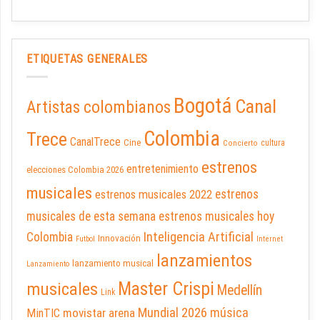
ETIQUETAS GENERALES
Bogotá
Canal
Artistas colombianos
Colombia
Trece
CanalTrece
Cine
cultura
Concierto
estrenos
entretenimiento
elecciones Colombia 2026
musicales
estrenos musicales 2022
estrenos
musicales de esta semana
estrenos musicales hoy
Inteligencia Artificial
Colombia
Innovación
Futbol
Internet
lanzamientos
lanzamiento musical
Lanzamiento
Master Crispi
musicales
Medellín
Link
Mundial 2026
música
movistar arena
MinTIC