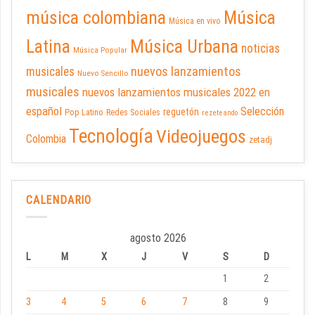
música colombiana
Música
Música en vivo
Latina
Música Urbana
noticias
Música Popular
nuevos lanzamientos
musicales
Nuevo Sencillo
musicales
nuevos lanzamientos musicales 2022 en
español
Selección
reguetón
Pop Latino
Redes Sociales
rezeteando
Tecnología
Videojuegos
Colombia
zetadj
CALENDARIO
agosto 2026
L
M
X
J
V
S
D
1
2
3
4
5
6
7
8
9