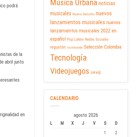
Música Urbana
noticias
lico podrá
nuevos
musicales
Nuevo Sencillo
lanzamientos musicales
nuevos
lanzamientos musicales 2022 en
español
Pop Latino
Redes Sociales
Selección Colombia
reguetón
rezeteando
nistas de la
Tecnología
e abril junto
Videojuegos
zetadj
nteresantes
CALENDARIO
riginalidad en
agosto 2026
L
M
X
J
V
S
D
1
2