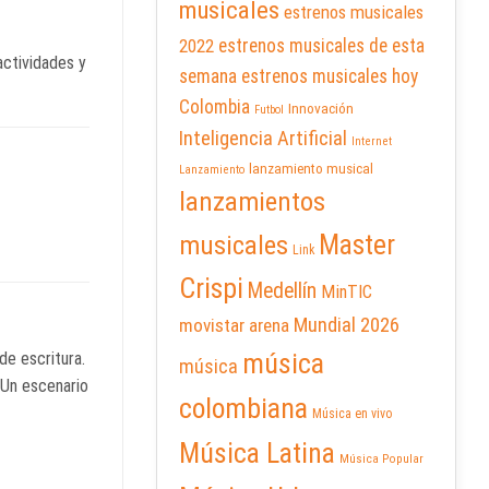
musicales
estrenos musicales
2022
estrenos musicales de esta
actividades y
semana
estrenos musicales hoy
Colombia
Innovación
Futbol
Inteligencia Artificial
Internet
lanzamiento musical
Lanzamiento
lanzamientos
Master
musicales
Link
Crispi
Medellín
MinTIC
Mundial 2026
movistar arena
música
 de escritura.
música
 Un escenario
colombiana
Música en vivo
Música Latina
Música Popular