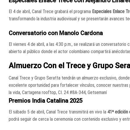
Especiales Enlace Trece con Alejandro Linare
El 4 de abril, Canal Trece grabará el programa
Especiales Enlace T
transformando la industria audiovisual y se presentarán avances te
Conversatorio con Manolo Cardona
El viernes 4 de abril, a las 4:30 p.m., se realizará un conversatorio
abierto al público donde el actor colombiano compartirá anécdotas 
Almuerzo Con el Trece y Grupo Sera
Canal Trece y Grupo Seratta tendrán un almuerzo exclusivo, donde se
excelente oportunidad para fortalecer vínculos, conocer nuestras 
la vida, Cartagena rooftop, CI. 24 #8A-344, Getsemaní
Premios India Catalina 2025
El sábado 5 de abril, Canal Trece transmitirá en vivo la
41ª edición 
podrá seguir de cerca la ceremonia con contenido exclusivo y entr