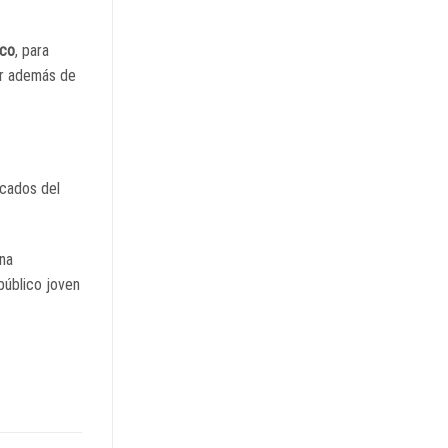
aco
, para
gar además de
acados del
na
público joven