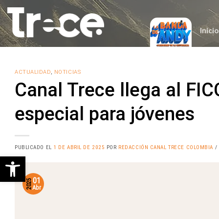
Saltar
al
contenido
Inicio
ACTUALIDAD
,
NOTICIAS
Canal Trece llega al FI
especial para jóvenes
PUBLICADO EL
1 DE ABRIL DE 2025
POR
REDACCIÓN CANAL TRECE COLOMBIA
/
Abrir barra de herramientas
01
2025
Abr