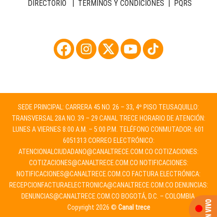
DIRECTORIO
|
TÉRMINOS Y CONDICIONES
|
PQRS
SEDE PRINCIPAL: CARRERA 45 NO. 26 – 33, 4º PISO TEUSAQUILLO:
TRANSVERSAL 28A NO. 39 – 29 CANAL TRECE HORARIO DE ATENCIÓN:
LUNES A VIERNES 8:00 A.M. – 5:00 P.M. TELÉFONO CONMUTADOR: 601
6051313 CORREO ELECTRÓNICO:
ATENCIONALCIUDADANO@CANALTRECE.COM.CO
COTIZACIONES:
COTIZACIONES@CANALTRECE.COM.CO
NOTIFICACIONES:
NOTIFICACIONES@CANALTRECE.COM.CO
FACTURA ELECTRÓNICA:
RECEPCIONFACTURAELECTRONICA@CANALTRECE.COM.CO
DENUNCIAS:
DENUNCIAS@CANALTRECE.COM.CO
BOGOTÁ, D.C. – COLOMBIA.
Copyright 2026 ©
Canal trece