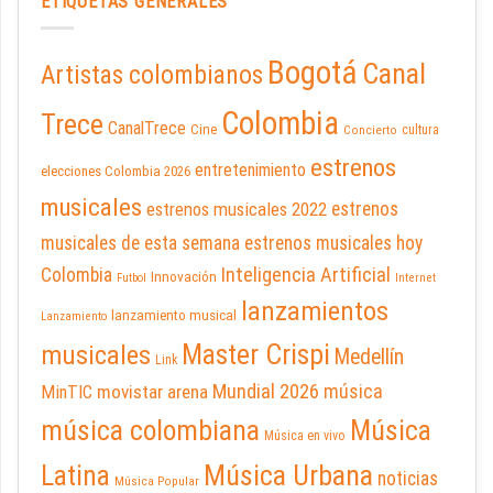
ETIQUETAS GENERALES
Bogotá
Canal
Artistas colombianos
Colombia
Trece
CanalTrece
Cine
cultura
Concierto
estrenos
entretenimiento
elecciones Colombia 2026
musicales
estrenos musicales 2022
estrenos
musicales de esta semana
estrenos musicales hoy
Inteligencia Artificial
Colombia
Innovación
Futbol
Internet
lanzamientos
lanzamiento musical
Lanzamiento
Master Crispi
musicales
Medellín
Link
Mundial 2026
música
movistar arena
MinTIC
música colombiana
Música
Música en vivo
Latina
Música Urbana
noticias
Música Popular