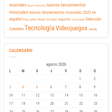
nuevos lanzamientos
musicales
Nuevo Sencillo
musicales
nuevos lanzamientos musicales 2022 en
español
Selección
reguetón
Pop Latino
Redes Sociales
rezeteando
Tecnología
Videojuegos
Colombia
zetadj
CALENDARIO
agosto 2026
L
M
X
J
V
S
D
1
2
3
4
5
6
7
8
9
10
11
12
13
14
15
16
17
18
19
20
21
22
23
24
25
26
27
28
29
30