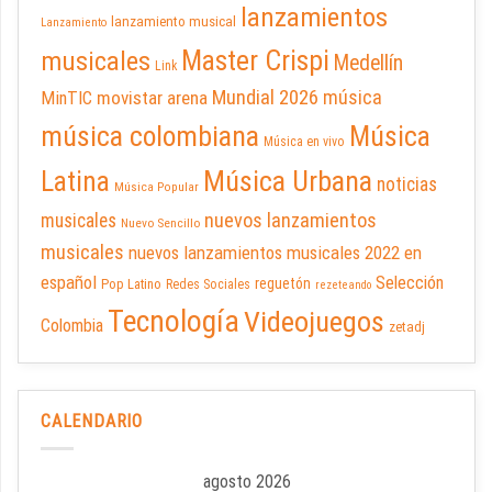
lanzamientos
lanzamiento musical
Lanzamiento
Master Crispi
musicales
Medellín
Link
Mundial 2026
música
movistar arena
MinTIC
música colombiana
Música
Música en vivo
Latina
Música Urbana
noticias
Música Popular
nuevos lanzamientos
musicales
Nuevo Sencillo
musicales
nuevos lanzamientos musicales 2022 en
español
Selección
reguetón
Pop Latino
Redes Sociales
rezeteando
Tecnología
Videojuegos
Colombia
zetadj
CALENDARIO
agosto 2026