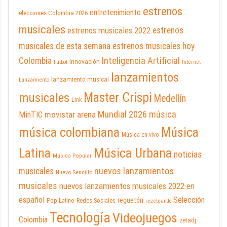
estrenos
entretenimiento
elecciones Colombia 2026
musicales
estrenos musicales 2022
estrenos
musicales de esta semana
estrenos musicales hoy
Inteligencia Artificial
Colombia
Innovación
Futbol
Internet
lanzamientos
lanzamiento musical
Lanzamiento
Master Crispi
musicales
Medellín
Link
Mundial 2026
música
movistar arena
MinTIC
música colombiana
Música
Música en vivo
Latina
Música Urbana
noticias
Música Popular
nuevos lanzamientos
musicales
Nuevo Sencillo
musicales
nuevos lanzamientos musicales 2022 en
español
Selección
reguetón
Pop Latino
Redes Sociales
rezeteando
Tecnología
Videojuegos
Colombia
zetadj