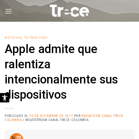
Saltar
al
contenido
NOTICIAS
,
TECNOLOGÍA
Apple admite que
ralentiza
intencionalmente sus
dispositivos
Abrir barra de herramientas
PUBLICADO EL
20 DE DICIEMBRE DE 2017
POR
REDACCIÓN CANAL TRECE
COLOMBIA
/ MULTISTREAM CANAL TRECE COLOMBIA
20