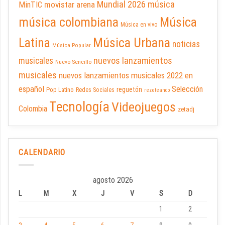
Mundial 2026
música
movistar arena
MinTIC
música colombiana
Música
Música en vivo
Latina
Música Urbana
noticias
Música Popular
nuevos lanzamientos
musicales
Nuevo Sencillo
musicales
nuevos lanzamientos musicales 2022 en
español
Selección
reguetón
Pop Latino
Redes Sociales
rezeteando
Tecnología
Videojuegos
Colombia
zetadj
CALENDARIO
agosto 2026
L
M
X
J
V
S
D
1
2