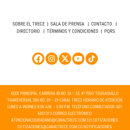
SOBRE EL TRECE
|
SALA DE PRENSA
|
CONTACTO
|
DIRECTORIO
|
TÉRMINOS Y CONDICIONES
|
PQRS
SEDE PRINCIPAL: CARRERA 45 NO. 26 – 33, 4º PISO TEUSAQUILLO:
TRANSVERSAL 28A NO. 39 – 29 CANAL TRECE HORARIO DE ATENCIÓN:
LUNES A VIERNES 8:00 A.M. – 5:00 P.M. TELÉFONO CONMUTADOR: 601
6051313 CORREO ELECTRÓNICO:
ATENCIONALCIUDADANO@CANALTRECE.COM.CO
COTIZACIONES:
COTIZACIONES@CANALTRECE.COM.CO
NOTIFICACIONES: