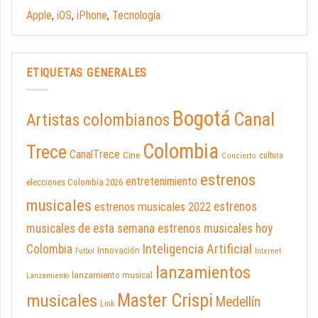
Apple
,
iOS
,
iPhone
,
Tecnología
ETIQUETAS GENERALES
Bogotá
Canal
Artistas colombianos
Colombia
Trece
CanalTrece
Cine
cultura
Concierto
estrenos
entretenimiento
elecciones Colombia 2026
musicales
estrenos musicales 2022
estrenos
musicales de esta semana
estrenos musicales hoy
Inteligencia Artificial
Colombia
Innovación
Futbol
Internet
lanzamientos
lanzamiento musical
Lanzamiento
Master Crispi
musicales
Medellín
Link