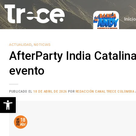
Saltar
al
contenido
Inicio
ACTUALIDAD
,
NOTICIAS
AfterParty India Catalina
evento
PUBLICADO EL
18 DE ABRIL DE 2026
POR
REDACCIÓN CANAL TRECE COLOMBIA
Abrir barra de herramientas
18
2026
Abr