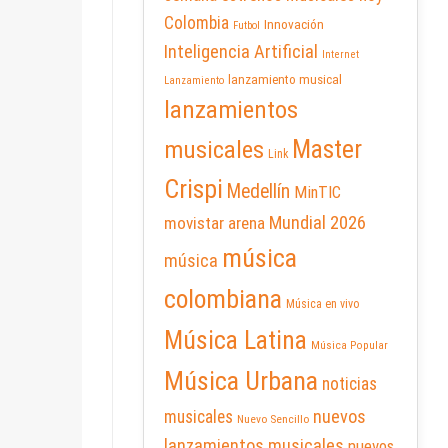
Colombia
Innovación
Futbol
Inteligencia Artificial
Internet
lanzamiento musical
Lanzamiento
lanzamientos
Master
musicales
Link
Crispi
Medellín
MinTIC
Mundial 2026
movistar arena
música
música
colombiana
Música en vivo
Música Latina
Música Popular
Música Urbana
noticias
nuevos
musicales
Nuevo Sencillo
lanzamientos musicales
nuevos