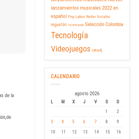
lanzamientos musicales 2022 en
español
Pop Latino
Redes Sociales
Selección Colombia
reguetón
rezeteando
Tecnología
Videojuegos
zetadj
CALENDARIO
agosto 2026
as de la
L
M
X
J
V
S
D
1
2
ión,de
3
4
5
6
7
8
9
10
11
12
13
14
15
16