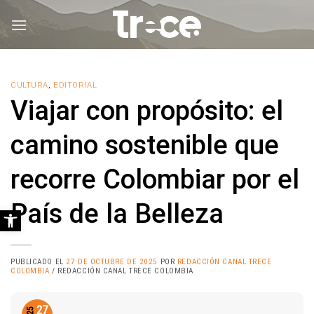
Saltar
al
contenido
CULTURA
,
EDITORIAL
Viajar con propósito: el
camino sostenible que
recorre Colombiar por el
País de la Belleza
Abrir barra de herramientas
PUBLICADO EL
27 DE OCTUBRE DE 2025
POR
REDACCIÓN CANAL TRECE
COLOMBIA
/ REDACCIÓN CANAL TRECE COLOMBIA
27