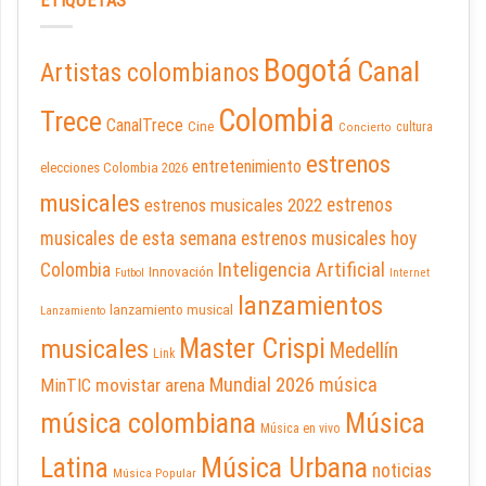
ETIQUETAS
Bogotá
Canal
Artistas colombianos
Colombia
Trece
CanalTrece
Cine
cultura
Concierto
estrenos
entretenimiento
elecciones Colombia 2026
musicales
estrenos musicales 2022
estrenos
musicales de esta semana
estrenos musicales hoy
Inteligencia Artificial
Colombia
Innovación
Futbol
Internet
lanzamientos
lanzamiento musical
Lanzamiento
Master Crispi
musicales
Medellín
Link
Mundial 2026
música
movistar arena
MinTIC
música colombiana
Música
Música en vivo
Latina
Música Urbana
noticias
Música Popular