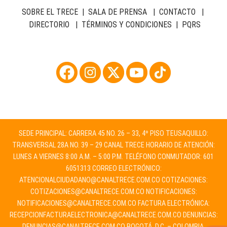
SOBRE EL TRECE
|
SALA DE PRENSA
|
CONTACTO
|
DIRECTORIO
|
TÉRMINOS Y CONDICIONES
|
PQRS
SEDE PRINCIPAL: CARRERA 45 NO. 26 – 33, 4º PISO TEUSAQUILLO:
TRANSVERSAL 28A NO. 39 – 29 CANAL TRECE HORARIO DE ATENCIÓN:
LUNES A VIERNES 8:00 A.M. – 5:00 P.M. TELÉFONO CONMUTADOR: 601
6051313 CORREO ELECTRÓNICO:
ATENCIONALCIUDADANO@CANALTRECE.COM.CO
COTIZACIONES:
COTIZACIONES@CANALTRECE.COM.CO
NOTIFICACIONES:
NOTIFICACIONES@CANALTRECE.COM.CO
FACTURA ELECTRÓNICA:
RECEPCIONFACTURAELECTRONICA@CANALTRECE.COM.CO
DENUNCIAS:
DENUNCIAS@CANALTRECE.COM.CO
BOGOTÁ, D.C. – COLOMBIA.