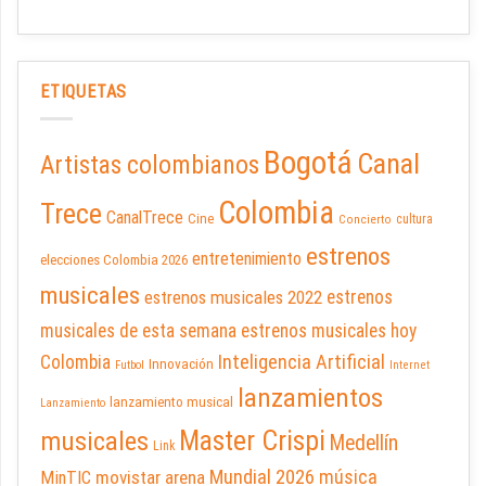
ETIQUETAS
Bogotá
Canal
Artistas colombianos
Colombia
Trece
CanalTrece
Cine
cultura
Concierto
estrenos
entretenimiento
elecciones Colombia 2026
musicales
estrenos musicales 2022
estrenos
musicales de esta semana
estrenos musicales hoy
Inteligencia Artificial
Colombia
Innovación
Futbol
Internet
lanzamientos
lanzamiento musical
Lanzamiento
Master Crispi
musicales
Medellín
Link
Mundial 2026
música
movistar arena
MinTIC