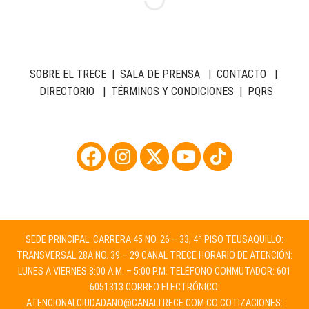
SOBRE EL TRECE
|
SALA DE PRENSA
|
CONTACTO
|
DIRECTORIO
|
TÉRMINOS Y CONDICIONES
|
PQRS
SEDE PRINCIPAL: CARRERA 45 NO. 26 – 33, 4º PISO TEUSAQUILLO:
TRANSVERSAL 28A NO. 39 – 29 CANAL TRECE HORARIO DE ATENCIÓN:
LUNES A VIERNES 8:00 A.M. – 5:00 P.M. TELÉFONO CONMUTADOR: 601
6051313 CORREO ELECTRÓNICO:
ATENCIONALCIUDADANO@CANALTRECE.COM.CO
COTIZACIONES: