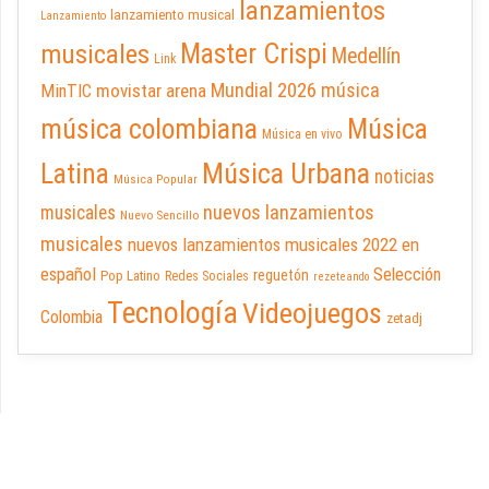
lanzamientos
lanzamiento musical
Lanzamiento
Master Crispi
musicales
Medellín
Link
Mundial 2026
música
movistar arena
MinTIC
música colombiana
Música
Música en vivo
Latina
Música Urbana
noticias
Música Popular
nuevos lanzamientos
musicales
Nuevo Sencillo
musicales
nuevos lanzamientos musicales 2022 en
español
Selección
reguetón
Pop Latino
Redes Sociales
rezeteando
Tecnología
Videojuegos
Colombia
zetadj