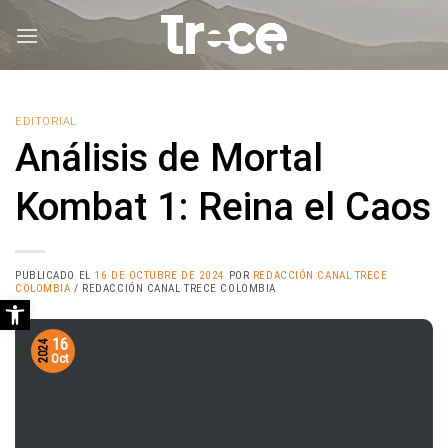
Saltar
al
contenido
EDITORIAL
Análisis de Mortal
Kombat 1: Reina el Caos
PUBLICADO EL
16 DE OCTUBRE DE 2024
POR
REDACCIÓN CANAL TRECE
COLOMBIA
/ REDACCIÓN CANAL TRECE COLOMBIA
Abrir barra de herramientas
16
2024
Oct