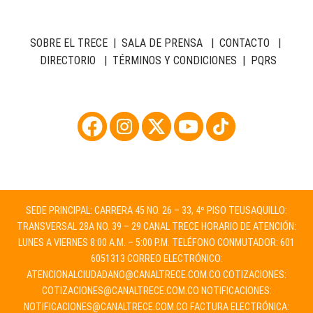
SOBRE EL TRECE
|
SALA DE PRENSA
|
CONTACTO
|
DIRECTORIO
|
TÉRMINOS Y CONDICIONES
|
PQRS
SEDE PRINCIPAL: CARRERA 45 NO. 26 – 33, 4º PISO TEUSAQUILLO:
TRANSVERSAL 28A NO. 39 – 29 CANAL TRECE HORARIO DE ATENCIÓN:
LUNES A VIERNES 8:00 A.M. – 5:00 P.M. TELÉFONO CONMUTADOR: 601
6051313 CORREO ELECTRÓNICO:
ATENCIONALCIUDADANO@CANALTRECE.COM.CO
COTIZACIONES:
COTIZACIONES@CANALTRECE.COM.CO
NOTIFICACIONES:
NOTIFICACIONES@CANALTRECE.COM.CO
FACTURA ELECTRÓNICA: