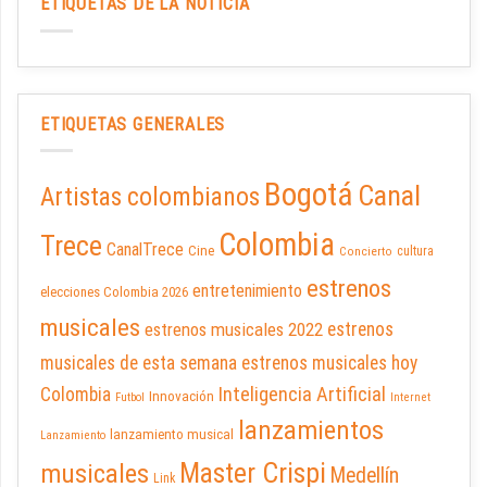
ETIQUETAS DE LA NOTICIA
ETIQUETAS GENERALES
Bogotá
Canal
Artistas colombianos
Colombia
Trece
CanalTrece
Cine
cultura
Concierto
estrenos
entretenimiento
elecciones Colombia 2026
musicales
estrenos musicales 2022
estrenos
musicales de esta semana
estrenos musicales hoy
Inteligencia Artificial
Colombia
Innovación
Futbol
Internet
lanzamientos
lanzamiento musical
Lanzamiento
Master Crispi
musicales
Medellín
Link