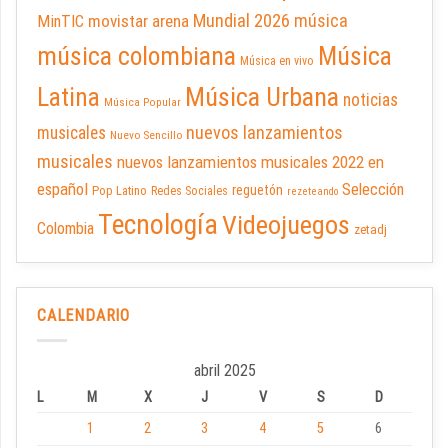
Mundial 2026
música
movistar arena
MinTIC
música colombiana
Música
Música en vivo
Latina
Música Urbana
noticias
Música Popular
nuevos lanzamientos
musicales
Nuevo Sencillo
musicales
nuevos lanzamientos musicales 2022 en
español
Selección
reguetón
Pop Latino
Redes Sociales
rezeteando
Tecnología
Videojuegos
Colombia
zetadj
CALENDARIO
abril 2025
L
M
X
J
V
S
D
1
2
3
4
5
6