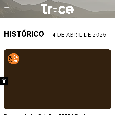
Saltar
al
contenido
HISTÓRICO
|
4 DE ABRIL DE 2025
.
04
2025
Abr
Abrir barra de herramientas