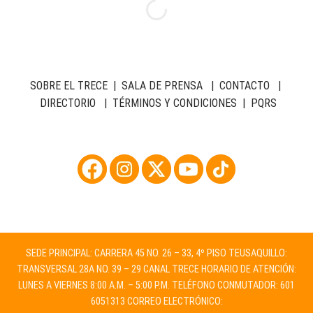
SOBRE EL TRECE
|
SALA DE PRENSA
|
CONTACTO
|
DIRECTORIO
|
TÉRMINOS Y CONDICIONES
|
PQRS
SEDE PRINCIPAL: CARRERA 45 NO. 26 – 33, 4º PISO TEUSAQUILLO:
TRANSVERSAL 28A NO. 39 – 29 CANAL TRECE HORARIO DE ATENCIÓN:
LUNES A VIERNES 8:00 A.M. – 5:00 P.M. TELÉFONO CONMUTADOR: 601
6051313 CORREO ELECTRÓNICO: