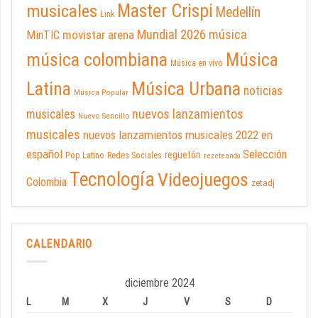
Master Crispi
musicales
Medellín
Link
Mundial 2026
música
movistar arena
MinTIC
música colombiana
Música
Música en vivo
Latina
Música Urbana
noticias
Música Popular
nuevos lanzamientos
musicales
Nuevo Sencillo
musicales
nuevos lanzamientos musicales 2022 en
español
Selección
reguetón
Pop Latino
Redes Sociales
rezeteando
Tecnología
Videojuegos
Colombia
zetadj
CALENDARIO
diciembre 2024
L
M
X
J
V
S
D