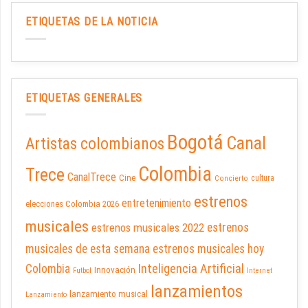
ETIQUETAS DE LA NOTICIA
ETIQUETAS GENERALES
Bogotá
Canal
Artistas colombianos
Colombia
Trece
CanalTrece
Cine
cultura
Concierto
estrenos
entretenimiento
elecciones Colombia 2026
musicales
estrenos musicales 2022
estrenos
musicales de esta semana
estrenos musicales hoy
Inteligencia Artificial
Colombia
Innovación
Futbol
Internet
lanzamientos
lanzamiento musical
Lanzamiento