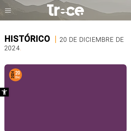
Saltar
al
contenido
HISTÓRICO
|
20 DE DICIEMBRE DE
2024
.
20
2024
Dic
Abrir barra de herramientas