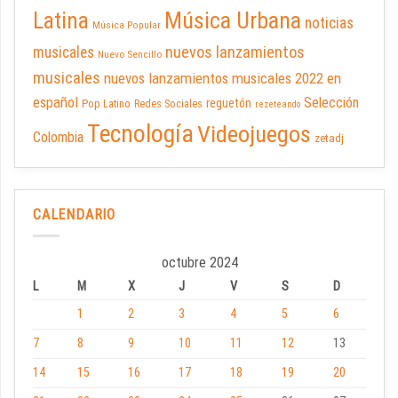
Latina
Música Urbana
noticias
Música Popular
nuevos lanzamientos
musicales
Nuevo Sencillo
musicales
nuevos lanzamientos musicales 2022 en
español
Selección
reguetón
Pop Latino
Redes Sociales
rezeteando
Tecnología
Videojuegos
Colombia
zetadj
CALENDARIO
octubre 2024
L
M
X
J
V
S
D
1
2
3
4
5
6
7
8
9
10
11
12
13
14
15
16
17
18
19
20