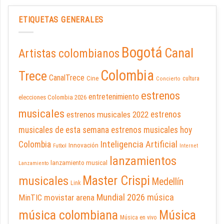
ETIQUETAS GENERALES
Bogotá
Canal
Artistas colombianos
Colombia
Trece
CanalTrece
Cine
cultura
Concierto
estrenos
entretenimiento
elecciones Colombia 2026
musicales
estrenos musicales 2022
estrenos
musicales de esta semana
estrenos musicales hoy
Inteligencia Artificial
Colombia
Innovación
Futbol
Internet
lanzamientos
lanzamiento musical
Lanzamiento
Master Crispi
musicales
Medellín
Link
Mundial 2026
música
movistar arena
MinTIC
música colombiana
Música
Música en vivo