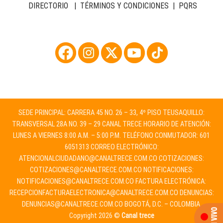
DIRECTORIO
|
TÉRMINOS Y CONDICIONES
|
PQRS
SEDE PRINCIPAL: CARRERA 45 NO. 26 – 33, 4º PISO TEUSAQUILLO:
TRANSVERSAL 28A NO. 39 – 29 CANAL TRECE HORARIO DE ATENCIÓN:
LUNES A VIERNES 8:00 A.M. – 5:00 P.M. TELÉFONO CONMUTADOR: 601
6051313 CORREO ELECTRÓNICO:
ATENCIONALCIUDADANO@CANALTRECE.COM.CO
COTIZACIONES:
COTIZACIONES@CANALTRECE.COM.CO
NOTIFICACIONES:
NOTIFICACIONES@CANALTRECE.COM.CO
FACTURA ELECTRÓNICA:
RECEPCIONFACTURAELECTRONICA@CANALTRECE.COM.CO
DENUNCIAS:
DENUNCIAS@CANALTRECE.COM.CO
BOGOTÁ, D.C. – COLOMBIA.
Copyright 2026 ©
Canal trece