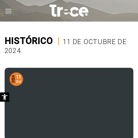
Saltar
al
contenido
HISTÓRICO
|
11 DE OCTUBRE DE
2024
.
11
2024
Oct
Abrir barra de herramientas