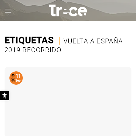
Saltar
al
contenido
ETIQUETAS
|
VUELTA A ESPAÑA
2019 RECORRIDO
.
11
2019
Sep
Abrir barra de herramientas