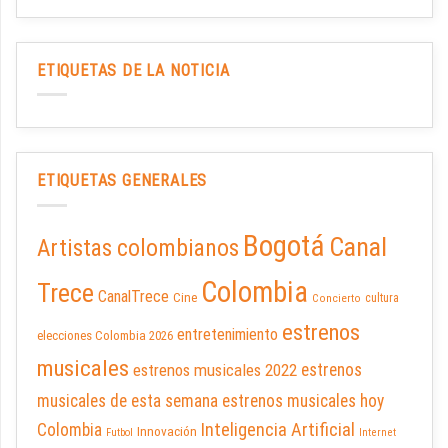
ETIQUETAS DE LA NOTICIA
ETIQUETAS GENERALES
Bogotá
Canal
Artistas colombianos
Colombia
Trece
CanalTrece
Cine
cultura
Concierto
estrenos
entretenimiento
elecciones Colombia 2026
musicales
estrenos musicales 2022
estrenos
musicales de esta semana
estrenos musicales hoy
Inteligencia Artificial
Colombia
Innovación
Futbol
Internet