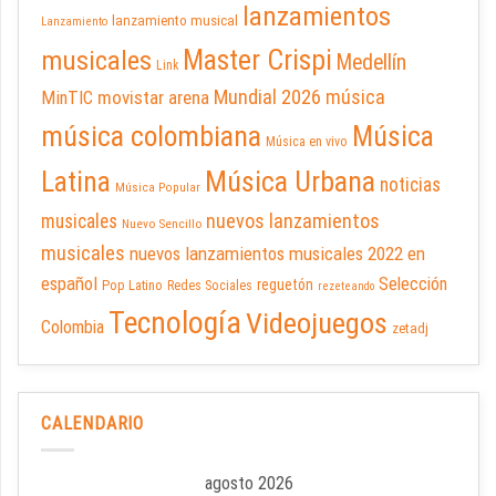
lanzamientos
lanzamiento musical
Lanzamiento
Master Crispi
musicales
Medellín
Link
Mundial 2026
música
movistar arena
MinTIC
música colombiana
Música
Música en vivo
Latina
Música Urbana
noticias
Música Popular
nuevos lanzamientos
musicales
Nuevo Sencillo
musicales
nuevos lanzamientos musicales 2022 en
español
Selección
reguetón
Pop Latino
Redes Sociales
rezeteando
Tecnología
Videojuegos
Colombia
zetadj
CALENDARIO
agosto 2026