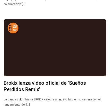
colaboración [...]
28
2024
Abr
Brokix lanza video oficial de ‘Sueños
Perdidos Remix’
La banda colombiana BROKIX celebra un nuevo hito en su carrera con el
lanzamiento del [...]