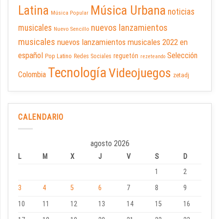
Latina
Música Urbana
noticias
Música Popular
nuevos lanzamientos
musicales
Nuevo Sencillo
musicales
nuevos lanzamientos musicales 2022 en
español
Selección
reguetón
Pop Latino
Redes Sociales
rezeteando
Tecnología
Videojuegos
Colombia
zetadj
CALENDARIO
agosto 2026
L
M
X
J
V
S
D
1
2
3
4
5
6
7
8
9
10
11
12
13
14
15
16