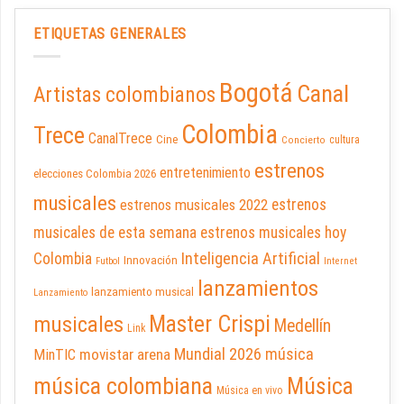
ETIQUETAS GENERALES
Bogotá
Canal
Artistas colombianos
Colombia
Trece
CanalTrece
Cine
cultura
Concierto
estrenos
entretenimiento
elecciones Colombia 2026
musicales
estrenos musicales 2022
estrenos
musicales de esta semana
estrenos musicales hoy
Inteligencia Artificial
Colombia
Innovación
Futbol
Internet
lanzamientos
lanzamiento musical
Lanzamiento
Master Crispi
musicales
Medellín
Link
Mundial 2026
música
movistar arena
MinTIC
música colombiana
Música
Música en vivo