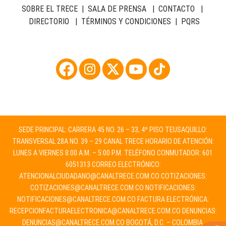
SOBRE EL TRECE
|
SALA DE PRENSA
|
CONTACTO
|
DIRECTORIO
|
TÉRMINOS Y CONDICIONES
|
PQRS
SEDE PRINCIPAL: CARRERA 45 NO. 26 – 33, 4º PISO TEUSAQUILLO:
TRANSVERSAL 28A NO. 39 – 29 CANAL TRECE HORARIO DE ATENCIÓN:
LUNES A VIERNES 8:00 A.M. – 5:00 P.M. TELÉFONO CONMUTADOR: 601
6051313 CORREO ELECTRÓNICO:
ATENCIONALCIUDADANO@CANALTRECE.COM.CO
COTIZACIONES:
COTIZACIONES@CANALTRECE.COM.CO
NOTIFICACIONES:
NOTIFICACIONES@CANALTRECE.COM.CO
FACTURA ELECTRÓNICA:
RECEPCIONFACTURAELECTRONICA@CANALTRECE.COM.CO
DENUNCIAS:
DENUNCIAS@CANALTRECE.COM.CO
BOGOTÁ, D.C. – COLOMBIA.