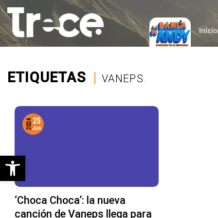
Saltar
al
contenido
Inicio
ETIQUETAS
|
VANEPS
.
25
2024
Jun
Abrir barra de herramientas
‘Choca Choca’: la nueva
canción de Vaneps llega para