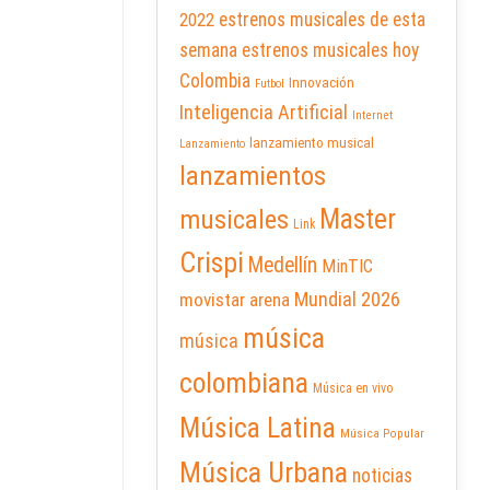
2022
estrenos musicales de esta
semana
estrenos musicales hoy
Colombia
Innovación
Futbol
Inteligencia Artificial
Internet
lanzamiento musical
Lanzamiento
lanzamientos
Master
musicales
Link
Crispi
Medellín
MinTIC
Mundial 2026
movistar arena
música
música
colombiana
Música en vivo
Música Latina
Música Popular
Música Urbana
noticias