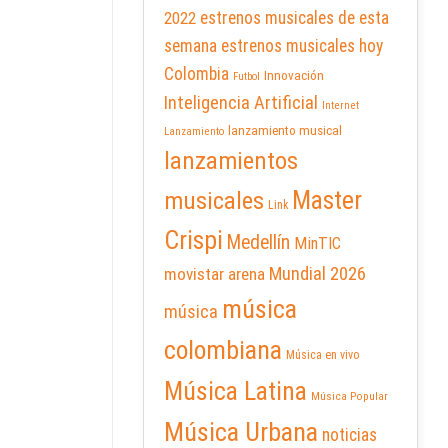
2022
estrenos musicales de esta
semana
estrenos musicales hoy
Colombia
Innovación
Futbol
Inteligencia Artificial
Internet
lanzamiento musical
Lanzamiento
lanzamientos
Master
musicales
Link
Crispi
Medellín
MinTIC
Mundial 2026
movistar arena
música
música
colombiana
Música en vivo
Música Latina
Música Popular
Música Urbana
noticias