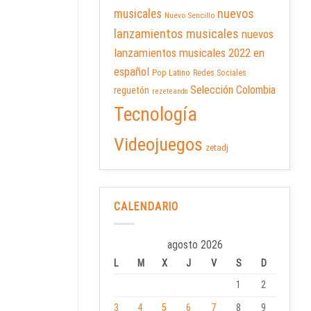
nuevos
musicales
Nuevo Sencillo
lanzamientos musicales
nuevos
lanzamientos musicales 2022 en
español
Pop Latino
Redes Sociales
Selección Colombia
reguetón
rezeteando
Tecnología
Videojuegos
zetadj
CALENDARIO
agosto 2026
L
M
X
J
V
S
D
1
2
3
4
5
6
7
8
9