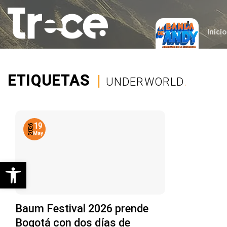
Saltar
al
contenido
Inicio
ETIQUETAS
|
UNDERWORLD
.
19
2026
May
Abrir barra de herramientas
Baum Festival 2026 prende
Bogotá con dos días de