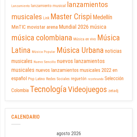
lanzamientos
lanzamiento musical
Lanzamiento
Master Crispi
musicales
Medellín
Link
Mundial 2026
música
movistar arena
MinTIC
música colombiana
Música
Música en vivo
Latina
Música Urbana
noticias
Música Popular
nuevos lanzamientos
musicales
Nuevo Sencillo
musicales
nuevos lanzamientos musicales 2022 en
español
Selección
reguetón
Pop Latino
Redes Sociales
rezeteando
Tecnología
Videojuegos
Colombia
zetadj
CALENDARIO
agosto 2026