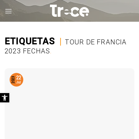
Saltar
al
contenido
ETIQUETAS
|
TOUR DE FRANCIA
2023 FECHAS
.
22
2023
Jul
Abrir barra de herramientas