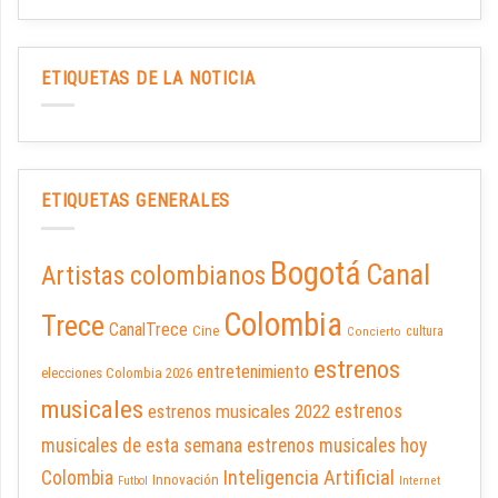
ETIQUETAS DE LA NOTICIA
ETIQUETAS GENERALES
Bogotá
Canal
Artistas colombianos
Colombia
Trece
CanalTrece
Cine
cultura
Concierto
estrenos
entretenimiento
elecciones Colombia 2026
musicales
estrenos musicales 2022
estrenos
musicales de esta semana
estrenos musicales hoy
Inteligencia Artificial
Colombia
Innovación
Futbol
Internet